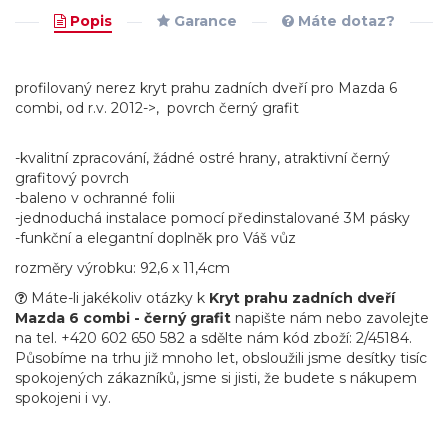
Popis
Garance
Máte dotaz?
profilovaný nerez kryt prahu zadních dveří pro Mazda 6
combi, od r.v. 2012->, povrch černý grafit
-kvalitní zpracování, žádné ostré hrany, atraktivní černý
grafitový povrch
-baleno v ochranné folii
-jednoduchá instalace pomocí předinstalované 3M pásky
-funkční a elegantní doplněk pro Váš vůz
rozměry výrobku: 92,6 x 11,4cm
Máte-li jakékoliv otázky k
Kryt prahu zadních dveří
Mazda 6 combi - černý grafit
napište nám nebo zavolejte
na tel. +420 602 650 582 a sdělte nám kód zboží: 2/45184.
Působíme na trhu již mnoho let, obsloužili jsme desítky tisíc
spokojených zákazníků, jsme si jisti, že budete s nákupem
spokojeni i vy.