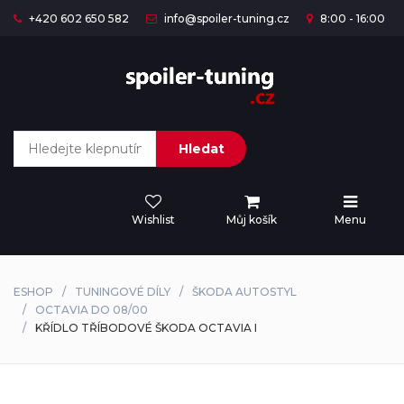
+420 602 650 582
info@spoiler-tuning.cz
8:00 - 16:00
Hledat
Wishlist
Můj košík
Menu
ESHOP
TUNINGOVÉ DÍLY
ŠKODA AUTOSTYL
OCTAVIA DO 08/00
KŘÍDLO TŘÍBODOVÉ ŠKODA OCTAVIA I