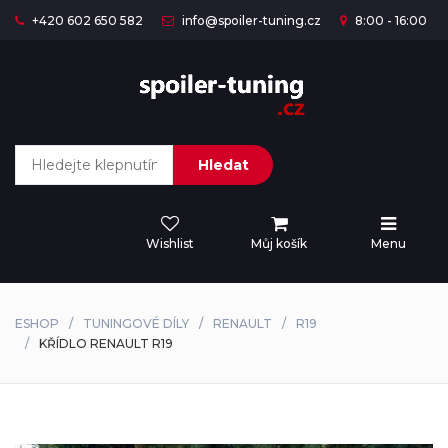
+420 602 650 582
info@spoiler-tuning.cz
8:00 - 16:00
Hledat
Wishlist
Můj košík
Menu
ESHOP
TUNINGOVÉ DÍLY
RENAULT
R19
KŘÍDLO RENAULT R19