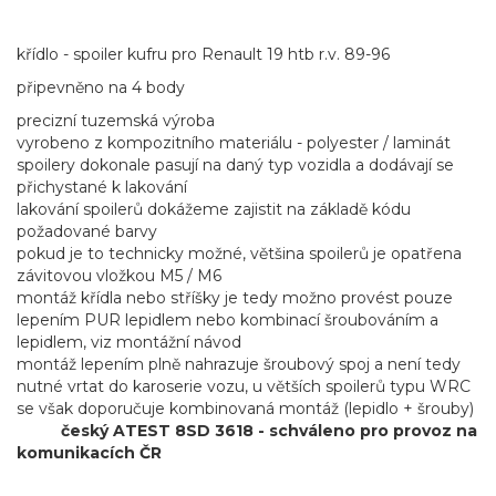
křídlo - spoiler kufru pro Renault 19 htb r.v. 89-96
připevněno na 4 body
precizní tuzemská výroba
vyrobeno z kompozitního materiálu - polyester / laminát
spoilery dokonale pasují na daný typ vozidla a dodávají se
přichystané k lakování
lakování spoilerů dokážeme zajistit na základě kódu
požadované barvy
pokud je to technicky možné, většina spoilerů je opatřena
závitovou vložkou M5 / M6
montáž křídla nebo stříšky je tedy možno provést pouze
lepením PUR lepidlem nebo kombinací šroubováním a
lepidlem, viz montážní návod
montáž lepením plně nahrazuje šroubový spoj a není tedy
nutné vrtat do karoserie vozu, u větších spoilerů typu WRC
se však doporučuje kombinovaná montáž (lepidlo + šrouby)
český ATEST 8SD 3618 - schváleno pro provoz na
komunikacích ČR