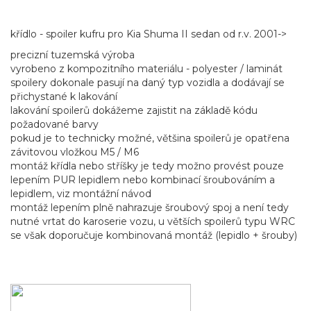
křídlo - spoiler kufru pro Kia Shuma II sedan od r.v. 2001->
precizní tuzemská výroba
vyrobeno z kompozitního materiálu - polyester / laminát
spoilery dokonale pasují na daný typ vozidla a dodávají se
přichystané k lakování
lakování spoilerů dokážeme zajistit na základě kódu
požadované barvy
pokud je to technicky možné, většina spoilerů je opatřena
závitovou vložkou M5 / M6
montáž křídla nebo stříšky je tedy možno provést pouze
lepením PUR lepidlem nebo kombinací šroubováním a
lepidlem, viz montážní návod
montáž lepením plně nahrazuje šroubový spoj a není tedy
nutné vrtat do karoserie vozu, u větších spoilerů typu WRC
se však doporučuje kombinovaná montáž (lepidlo + šrouby)