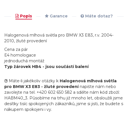
Popis
Garance
Máte dotaz?
Halogenová mlhová světla pro BMW X3 E83, r.v. 2004-
2010, žluté provedení
Cena za pár
E4 homologace
jednoduchá montáž
Typ žárovek
HB4
- jsou součástí balení
Máte-li jakékoliv otázky k
Halogenová mlhová světla
pro BMW X3 E83 - žluté provedení
napište nám nebo
zavolejte na tel. +420 602 650 582 a sdělte nám kód zboží:
HABM40_3. Působíme na trhu již mnoho let, obsloužili jsme
desítky tisíc spokojených zákazníků, jsme si jisti, že budete s
nákupem spokojeni i vy.