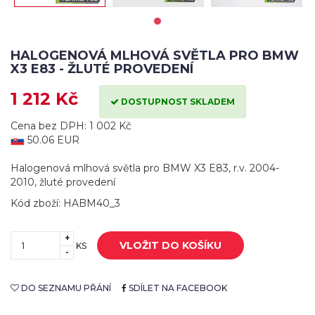
HALOGENOVÁ MLHOVÁ SVĚTLA PRO BMW
X3 E83 - ŽLUTÉ PROVEDENÍ
1 212 Kč
DOSTUPNOST SKLADEM
Cena bez DPH: 1 002 Kč
50.06 EUR
Halogenová mlhová světla pro BMW X3 E83, r.v. 2004-
2010, žluté provedení
Kód zboží: HABM40_3
+
VLOŽIT DO KOŠÍKU
KS
-
DO SEZNAMU PŘÁNÍ
SDÍLET NA FACEBOOK