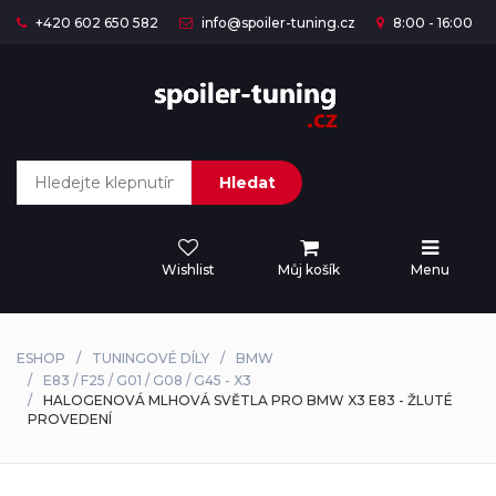
+420 602 650 582
info@spoiler-tuning.cz
8:00 - 16:00
Hledat
Wishlist
Můj košík
Menu
ESHOP
TUNINGOVÉ DÍLY
BMW
E83 / F25 / G01 / G08 / G45 - X3
HALOGENOVÁ MLHOVÁ SVĚTLA PRO BMW X3 E83 - ŽLUTÉ
PROVEDENÍ