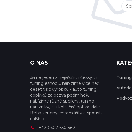
O NÁS
KATE
Jsme jeden z největších českých
Tuningo
tuning eshopů, nabízíme více než
Autodo
deset tisíc výrobků - auto tuning
doplňků za bezva podmínek,
Podvoz
nabízíme různé spoilery, tuning
nárazníky, alu kola, čirá optika, dále
třeba xenony, chrom lišty a spoustu
dalšího.
+420 602 650 582