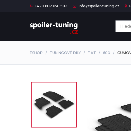
+420 602 650 582
info@spoiler-tuning.cz
8
ESHOP
TUNINGOVÉ DÍLY
FIAT
600
GUMOVÉ