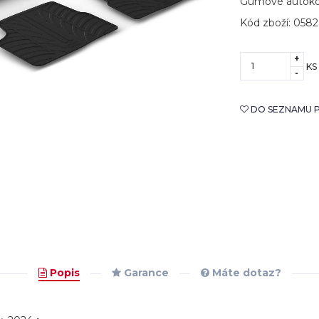
Gumové autokob
Kód zboží: 0582
+
KS
-
DO SEZNAMU P
Popis
Garance
Máte dotaz?