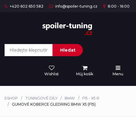
+420 602 650 582
info@spoiler-tuning.cz
8:00 - 16:00
Hledat
Wishlist
Můj košík
Menu
ESHOP
TUNINGOVÉ DÍLY
BMW
F15 - X5 III
GUMOVÉ KOBERCE GLEDRING BMW X5 (F15)