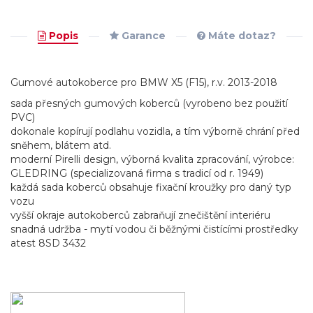
Popis
Garance
Máte dotaz?
Gumové autokoberce pro BMW X5 (F15), r.v. 2013-2018
sada přesných gumových koberců (vyrobeno bez použití
PVC)
dokonale kopírují podlahu vozidla, a tím výborně chrání před
sněhem, blátem atd.
moderní Pirelli design, výborná kvalita zpracování, výrobce:
GLEDRING (specializovaná firma s tradicí od r. 1949)
každá sada koberců obsahuje fixační kroužky pro daný typ
vozu
vyšší okraje autokoberců zabraňují znečištění interiéru
snadná udržba - mytí vodou či běžnými čistícími prostředky
atest 8SD 3432