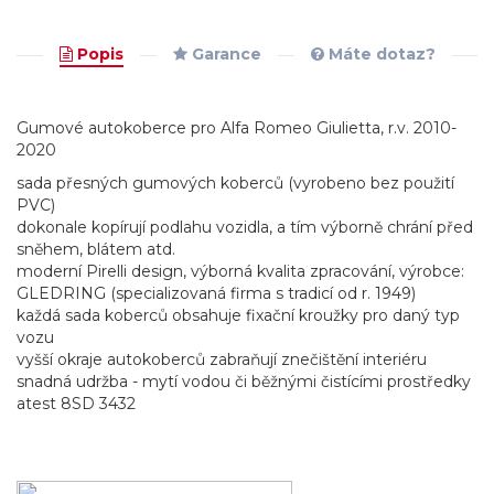
Popis
Garance
Máte dotaz?
Gumové autokoberce pro Alfa Romeo Giulietta, r.v. 2010-
2020
sada přesných gumových koberců (vyrobeno bez použití
PVC)
dokonale kopírují podlahu vozidla, a tím výborně chrání před
sněhem, blátem atd.
moderní Pirelli design, výborná kvalita zpracování, výrobce:
GLEDRING (specializovaná firma s tradicí od r. 1949)
každá sada koberců obsahuje fixační kroužky pro daný typ
vozu
vyšší okraje autokoberců zabraňují znečištění interiéru
snadná udržba - mytí vodou či běžnými čistícími prostředky
atest 8SD 3432