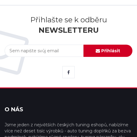
Přihlašte se k odběru
NEWSLETTERU
Přihlásit
O NÁS
Jsme jeden z největších českých tuning eshopů, nabízíme
více než deset tisíc výrobků - auto tuning doplňků za bezva