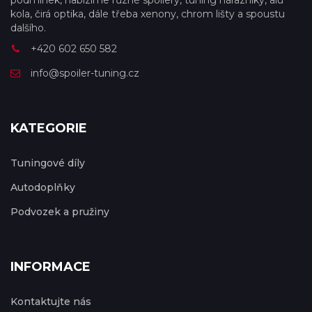
podmínek, nabízíme různé spoilery, tuning nárazníky, alu
kola, čirá optika, dále třeba xenony, chrom lišty a spoustu
dalšího.
+420 602 650 582
info@spoiler-tuning.cz
KATEGORIE
Tuningové díly
Autodoplňky
Podvozek a pružiny
INFORMACE
Kontaktujte nás