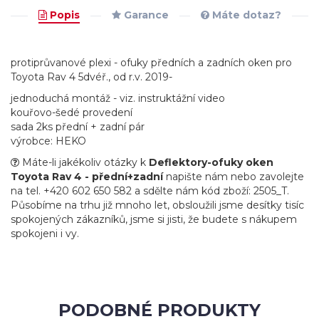
Popis
Garance
Máte dotaz?
protiprůvanové plexi - ofuky předních a zadních oken pro
Toyota Rav 4 5dvéř., od r.v. 2019-
jednoduchá montáž - viz. instruktážní video
kouřovo-šedé provedení
sada 2ks přední + zadní pár
výrobce: HEKO
Máte-li jakékoliv otázky k
Deflektory-ofuky oken
Toyota Rav 4 - přední+zadní
napište nám nebo zavolejte
na tel. +420 602 650 582 a sdělte nám kód zboží: 2505_T.
Působíme na trhu již mnoho let, obsloužili jsme desítky tisíc
spokojených zákazníků, jsme si jisti, že budete s nákupem
spokojeni i vy.
PODOBNÉ PRODUKTY