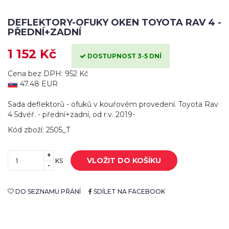
DEFLEKTORY-OFUKY OKEN TOYOTA RAV 4 -
PŘEDNÍ+ZADNÍ
1 152 Kč
DOSTUPNOST 3-5 DNÍ
Cena bez DPH: 952 Kč
47.48 EUR
Sada deflektorů - ofuků v kouřovém provedení. Toyota Rav
4 5dvéř. - přední+zadní, od r.v. 2019-
Kód zboží: 2505_T
+
VLOŽIT DO KOŠÍKU
KS
-
DO SEZNAMU PŘÁNÍ
SDÍLET NA FACEBOOK