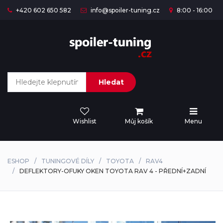
+420 602 650 582
info@spoiler-tuning.cz
8:00 - 16:00
Hledat
Wishlist
Můj košík
Menu
ESHOP
TUNINGOVÉ DÍLY
TOYOTA
RAV4
DEFLEKTORY-OFUKY OKEN TOYOTA RAV 4 - PŘEDNÍ+ZADNÍ