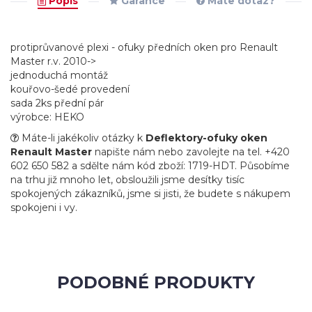
Popis
Garance
Máte dotaz?
protiprůvanové plexi - ofuky předních oken pro Renault
Master r.v. 2010->
jednoduchá montáž
kouřovo-šedé provedení
sada 2ks přední pár
výrobce: HEKO
Máte-li jakékoliv otázky k
Deflektory-ofuky oken
Renault Master
napište nám nebo zavolejte na tel. +420
602 650 582 a sdělte nám kód zboží: 1719-HDT. Působíme
na trhu již mnoho let, obsloužili jsme desítky tisíc
spokojených zákazníků, jsme si jisti, že budete s nákupem
spokojeni i vy.
PODOBNÉ PRODUKTY