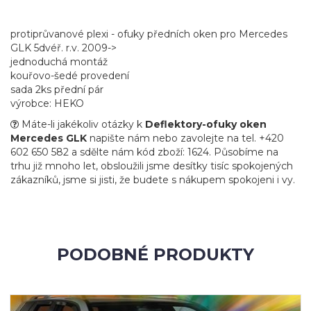
protiprůvanové plexi - ofuky předních oken pro Mercedes
GLK 5dvéř. r.v. 2009->
jednoduchá montáž
kouřovo-šedé provedení
sada 2ks přední pár
výrobce: HEKO
Máte-li jakékoliv otázky k
Deflektory-ofuky oken
Mercedes GLK
napište nám nebo zavolejte na tel. +420
602 650 582 a sdělte nám kód zboží: 1624. Působíme na
trhu již mnoho let, obsloužili jsme desítky tisíc spokojených
zákazníků, jsme si jisti, že budete s nákupem spokojeni i vy.
PODOBNÉ PRODUKTY