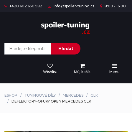
+420 602 650 582
info@spoiler-tuning.cz
8:00 - 16:00
Hledat
Wishlist
Můj košík
Menu
ESHOP
TUNINGOVÉ DÍLY
MERCEDES
GLK
DEFLEKTORY-OFUKY OKEN MERCEDES GLK