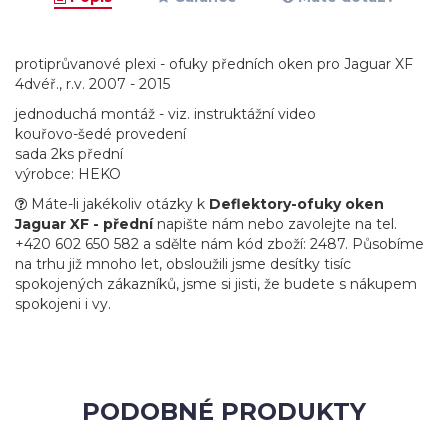
protiprůvanové plexi - ofuky předních oken pro Jaguar XF
4dvéř., r.v. 2007 - 2015
jednoduchá montáž - viz. instruktážní video
kouřovo-šedé provedení
sada 2ks přední
výrobce: HEKO
Máte-li jakékoliv otázky k
Deflektory-ofuky oken
Jaguar XF - přední
napište nám nebo zavolejte na tel.
+420 602 650 582 a sdělte nám kód zboží: 2487. Působíme
na trhu již mnoho let, obsloužili jsme desítky tisíc
spokojených zákazníků, jsme si jisti, že budete s nákupem
spokojeni i vy.
PODOBNÉ PRODUKTY