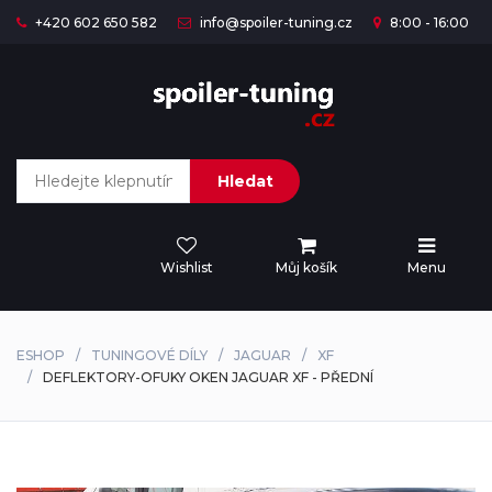
+420 602 650 582
info@spoiler-tuning.cz
8:00 - 16:00
Hledat
Wishlist
Můj košík
Menu
ESHOP
TUNINGOVÉ DÍLY
JAGUAR
XF
DEFLEKTORY-OFUKY OKEN JAGUAR XF - PŘEDNÍ