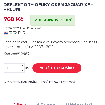
DEFLEKTORY-OFUKY OKEN JAGUAR XF -
PŘEDNÍ
760 Kč
DOSTUPNOST 3-5 DNÍ
Cena bez DPH: 628 Kč
31.32 EUR
Sada deflektorů - ofuků v kouřovém provedení. Jaguar XF
4dvéř. - přední, r.v. 2007 - 2015
Kód zboží: 2487
+
VLOŽIT DO KOŠÍKU
KS
-
DO SEZNAMU PŘÁNÍ
SDÍLET NA FACEBOOK
Popis
Garance
Máte dotaz?