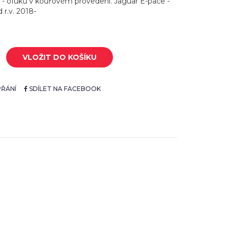
 - ofuků v kouřovém provedení. Jaguar E-pace -
 r.v. 2018-
VLOŽIT DO KOŠÍKU
ŘÁNÍ
SDÍLET NA FACEBOOK