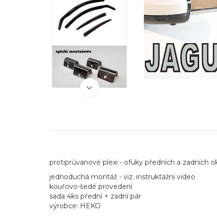
protiprůvanové plexi - ofuky předních a zadních ok
jednoduchá montáž - viz. instruktážní video
kouřovo-šedé provedení
sada 4ks přední + zadní pár
výrobce: HEKO