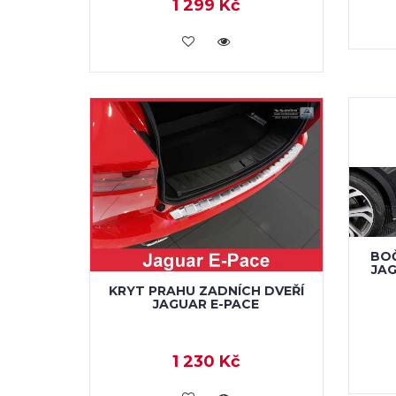
1 299 Kč
KOUPIT
BOČ
JAG
KRYT PRAHU ZADNÍCH DVEŘÍ
JAGUAR E-PACE
1 230 Kč
KOUPIT