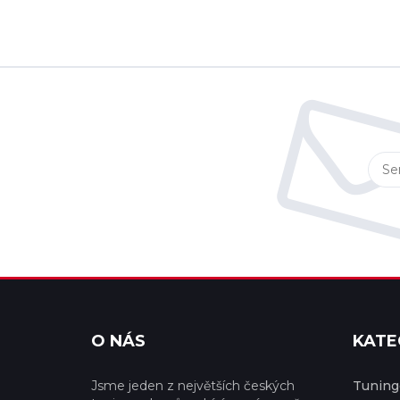
O NÁS
KATE
Jsme jeden z největších českých
Tuningo