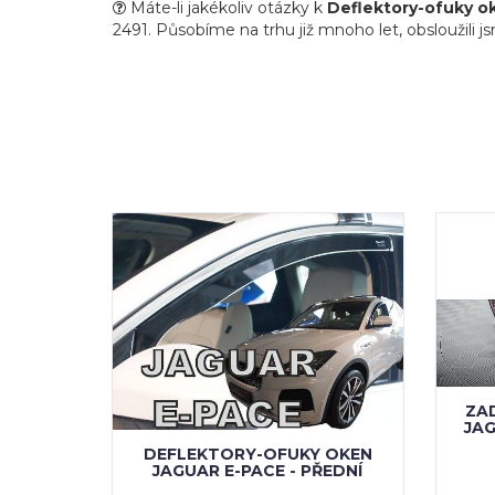
Máte-li jakékoliv otázky k
Deflektory-ofuky o
2491. Působíme na trhu již mnoho let, obsloužili j
ZA
JAG
DEFLEKTORY-OFUKY OKEN
JAGUAR E-PACE - PŘEDNÍ