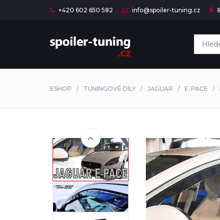
+420 602 650 582
info@spoiler-tuning.cz
8
ESHOP
TUNINGOVÉ DÍLY
JAGUAR
E-PACE