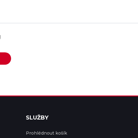
U
SLUŽBY
Prohlédnout košík