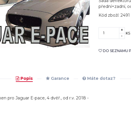
Sada deflektorů
přední+zadní, od
Kód zboží: 2491
+
KS
-
DO SEZNAMU P
Popis
Garance
Máte dotaz?
en pro Jaguar E-pace, 4 dvéř., od r.v. 2018 -