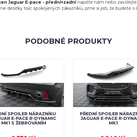
ken Jaguar E-pace - přední+zadní
napište nám nebo zavolejte 
sme desítky tisíc spokojených zákazníků, jsme si jisti, že budete 
PODOBNÉ PRODUKTY
DNÍ SPOILER NÁRAZNÍKU
PŘEDNÍ SPOILER NÁRAZ
UAR E-PACE R-DYNAMIC
JAGUAR E-PACE R-DYN
MK1 S ŽEBROVÁNÍM
MK1