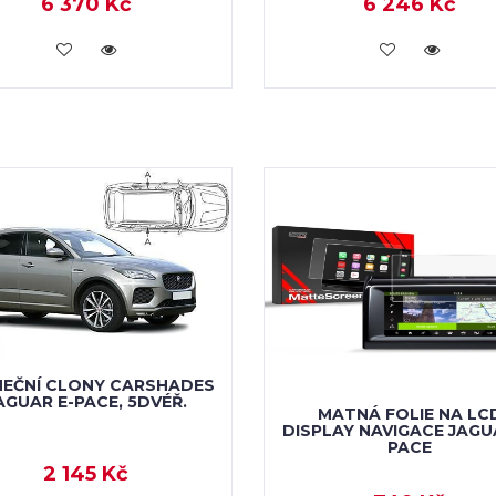
6 370 Kč
6 246 Kč
KOUPIT
KOUPIT
NEČNÍ CLONY CARSHADES
AGUAR E-PACE, 5DVÉŘ.
MATNÁ FOLIE NA LC
DISPLAY NAVIGACE JAGU
PACE
2 145 Kč