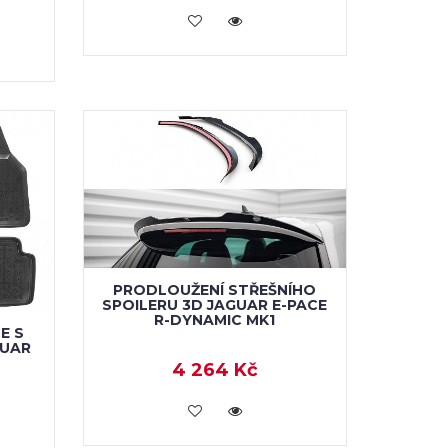
KOUPIT
PRODLOUŽENÍ STŘEŠNÍHO
SPOILERU 3D JAGUAR E-PACE
R-DYNAMIC MK1
E S
GUAR
4 264 Kč
KOUPIT