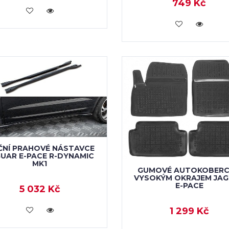
749 Kč
KOUPIT
KOUPIT
NÍ PRAHOVÉ NÁSTAVCE
UAR E-PACE R-DYNAMIC
MK1
GUMOVÉ AUTOKOBERC
VYSOKÝM OKRAJEM JA
E-PACE
5 032 Kč
KOUPIT
1 299 Kč