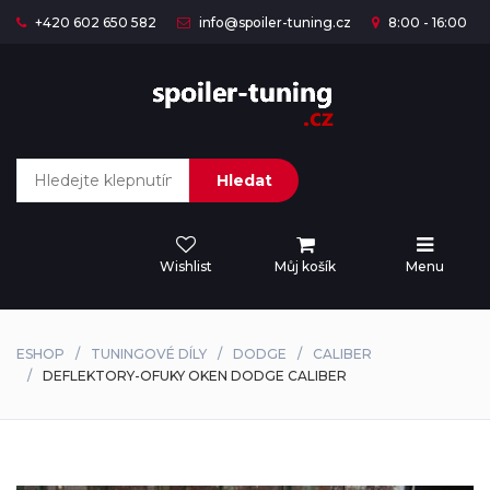
+420 602 650 582
info@spoiler-tuning.cz
8:00 - 16:00
Hledat
Wishlist
Můj košík
Menu
ESHOP
TUNINGOVÉ DÍLY
DODGE
CALIBER
DEFLEKTORY-OFUKY OKEN DODGE CALIBER