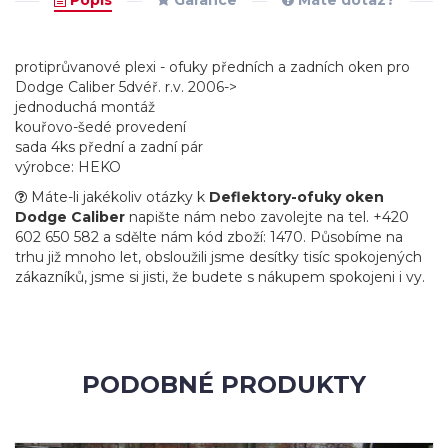
Popis
Garance
Máte dotaz?
protiprůvanové plexi - ofuky předních a zadních oken pro
Dodge Caliber 5dvéř. r.v. 2006->
jednoduchá montáž
kouřovo-šedé provedení
sada 4ks přední a zadní pár
výrobce: HEKO
Máte-li jakékoliv otázky k
Deflektory-ofuky oken
Dodge Caliber
napište nám nebo zavolejte na tel. +420
602 650 582 a sdělte nám kód zboží: 1470. Působíme na
trhu již mnoho let, obsloužili jsme desítky tisíc spokojených
zákazníků, jsme si jisti, že budete s nákupem spokojeni i vy.
PODOBNÉ PRODUKTY