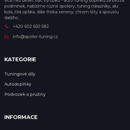
více než deset tisíc výrobků - auto tuning doplňků za bezva
podmínek, nabízíme různé spoilery, tuning nárazníky, alu
kola, čirá optika, dále třeba xenony, chrom lišty a spoustu
dalšího.
+420 602 650 582
info@spoiler-tuning.cz
KATEGORIE
Tuningové díly
Autodoplňky
Podvozek a pružiny
INFORMACE