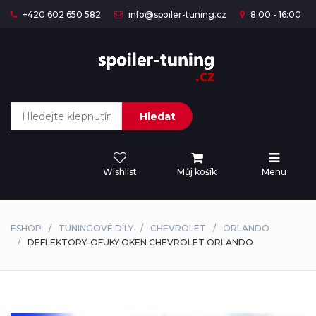
+420 602 650 582
info@spoiler-tuning.cz
8:00 - 16:00
Hledat
Wishlist
Můj košík
Menu
ESHOP
TUNINGOVÉ DÍLY
CHEVROLET
ORLANDO
DEFLEKTORY-OFUKY OKEN CHEVROLET ORLANDO