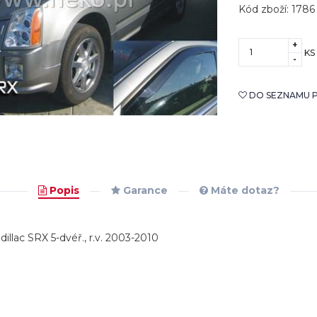
Kód zboží: 1786
+
KS
-
DO SEZNAMU P
Popis
Garance
Máte dotaz?
illac SRX 5-dvéř., r.v. 2003-2010