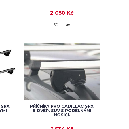
2 050 Kč
KOUPIT
 SRX
PŘÍČNÍKY PRO CADILLAC SRX
ÝMI
5-DVÉŘ. SUV S PODÉLNÝMI
NOSIČI.