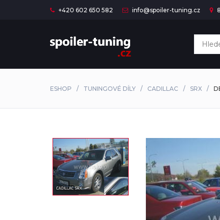
+420 602 650 582
info@spoiler-tuning.cz
8
ESHOP
TUNINGOVÉ DÍLY
CADILLAC
SRX
D