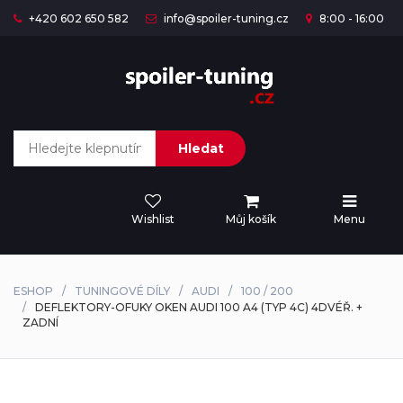
+420 602 650 582
info@spoiler-tuning.cz
8:00 - 16:00
Hledat
Wishlist
Můj košík
Menu
ESHOP
TUNINGOVÉ DÍLY
AUDI
100 / 200
DEFLEKTORY-OFUKY OKEN AUDI 100 A4 (TYP 4C) 4DVÉŘ. +
ZADNÍ