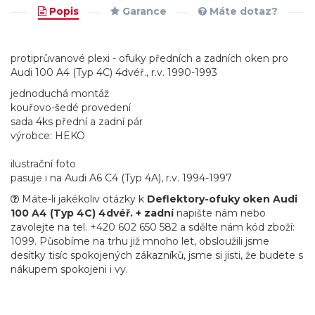
Popis
Garance
Máte dotaz?
protiprůvanové plexi - ofuky předních a zadních oken pro
Audi 100 A4 (Typ 4C) 4dvéř., r.v. 1990-1993
jednoduchá montáž
kouřovo-šedé provedení
sada 4ks přední a zadní pár
výrobce: HEKO
ilustrační foto
pasuje i na Audi A6 C4 (Typ 4A), r.v. 1994-1997
Máte-li jakékoliv otázky k
Deflektory-ofuky oken Audi
100 A4 (Typ 4C) 4dvéř. + zadní
napište nám nebo
zavolejte na tel. +420 602 650 582 a sdělte nám kód zboží:
1099. Působíme na trhu již mnoho let, obsloužili jsme
desítky tisíc spokojených zákazníků, jsme si jisti, že budete s
nákupem spokojeni i vy.