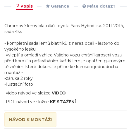
Popis
Garance
Máte dotaz?
Chromové lemy blatníků Toyota Yaris Hybrid, r.v. 2011-2014,
sada 4ks
- kompletní sada lemů blatníků z nerez oceli - leštěno do
vysokého lesku
-vylepší a omladí vzhled Vašeho vozu-chrání karoserii vozu
před korozí a poškrábáním-každý lem je opatřen gumovým
těsněním, které dokonale přilne ke karoserii-jednoduchá
montáž -
-záruka 2 roky
-ilustrační foto
-video návod ve složce
VIDEO
-
PDF
návod ve složce
KE STAŽENÍ
NÁVOD K MONTÁŽI