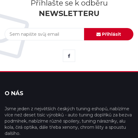
Přihlašte se k odběru
NEWSLETTERU
Přihlásit
O NÁS
Jsme jeden z největších českých tuning eshopů, nabízíme
více než deset tisíc výrobků - auto tuning doplňků za bezva
podmínek, nabízíme různé spoilery, tuning nárazníky, alu
kola, čirá optika, dále třeba xenony, chrom lišty a spoustu
dalšího.