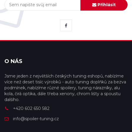
Přihlásit
O NÁS
Jsme jeden z největších českých tuning eshopů, nabízíme
více než deset tisíc výrobků - auto tuning doplňků za bezva
podmínek, nabízíme různé spoilery, tuning nárazníky, alu
kola, čirá optika, dále třeba xenony, chrom lišty a spoustu
dalšího.
+420 602 650 582
info@spoiler-tuning.cz