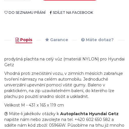
DO SEZNAMU PŘÁNÍ
SDÍLET NA FACEBOOK
Popis
Garance
Máte dotaz?
prodyšná plachta na celý vůz (materiál NYLON) pro Hyundai
Getz
Vhodná proti znečištění vozu, v zimních měsících zabraňuje
tvoření námrazy na celém automobilu. Jednoduché
univerzální upevnění pomocí všité gumy. Baleno v
praktickém, na zip uzavíratelném balení, do kterého lze
plachu po použití snadno složit a uskladnit.
Velikost M - 431 x 165 x 119 cm
Máte-li jakékoliv otázky k
Autoplachta Hyundai Getz
napište nám nebo zavolejte na tel. +420 602 650 582 a
sdělte nám kód zboží: 05966W. Působíme na trhu již mnoho