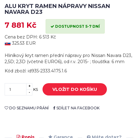
ALU KRYT RAMEN NÁPRAVY NISSAN
NAVARA D23
7 881 Kč
DOSTUPNOST 5-7 DNÍ
Cena bez DPH: 6 513 Kč
325.53 EUR
Hliníkový kryt ramen přední nápravy pro Nissan Navara D23,
2,5D; 2,3D (včetně EURO6), od r.v. 2015- ; tloušťka: 6 mm
Kód zboží: id935-2333.4175.1.6
+
VLOŽIT DO KOŠÍKU
KS
-
DO SEZNAMU PŘÁNÍ
SDÍLET NA FACEBOOK
Popis
Garance
Máte dotaz?