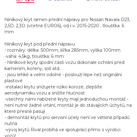
hliníkový kryt ramen přední nápravy pro Nissan Navara D23,
2,5D; 2,3D (včetně EURO6), od r.v. 2015-2020 ; tloušťka: 6
mm
hliníkový kryt pod přední nápravu
- rozměry: délka: 500mm, šířka 285mm, výška 100mm
-váha: 4,5kg, tloušťka: 6 mm
- hliníkové kryty spodní části vozu dokonale ochrání před
kamením, kořeny, solí atd.
- jsou lehké a velmi odolné - poslouží lépe než originální
plastové
-instalací krytu snižujete riziko koroze, zlepšíte
aerodynamiku vozu a snížíte hlučnost
-všechny námi nabízené kryty mají jednoduchou montáž -
není nutné žadné vrtání, montáž je do stávajících úchytů, na
které přesně pasují
- demontáž krytů pro servisní účely není ve většině případů
nutná
-vývoj krytů Rival probíhá ve spoluprácí přímo s výrobci
vozů!