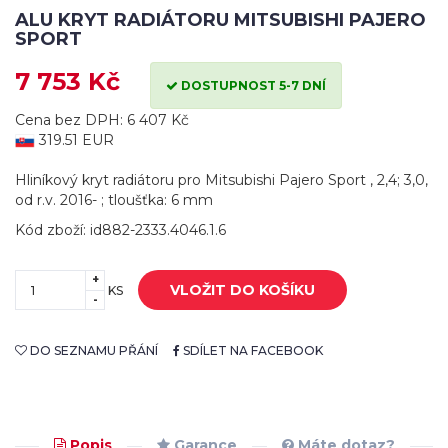
ALU KRYT RADIÁTORU MITSUBISHI PAJERO
SPORT
7 753 Kč
DOSTUPNOST 5-7 DNÍ
Cena bez DPH: 6 407 Kč
319.51 EUR
Hliníkový kryt radiátoru pro Mitsubishi Pajero Sport , 2,4; 3,0,
od r.v. 2016- ; tloušťka: 6 mm
Kód zboží: id882-2333.4046.1.6
+
VLOŽIT DO KOŠÍKU
KS
-
DO SEZNAMU PŘÁNÍ
SDÍLET NA FACEBOOK
Popis
Garance
Máte dotaz?