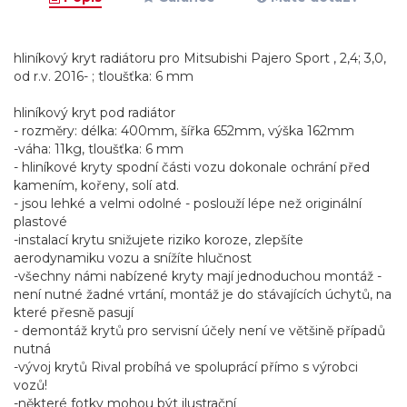
hliníkový kryt radiátoru pro Mitsubishi Pajero Sport , 2,4; 3,0,
od r.v. 2016- ; tloušťka: 6 mm
hliníkový kryt pod radiátor
- rozměry: délka: 400mm, šířka 652mm, výška 162mm
-váha: 11kg, tloušťka: 6 mm
- hliníkové kryty spodní části vozu dokonale ochrání před
kamením, kořeny, solí atd.
- jsou lehké a velmi odolné - poslouží lépe než originální
plastové
-instalací krytu snižujete riziko koroze, zlepšíte
aerodynamiku vozu a snížíte hlučnost
-všechny námi nabízené kryty mají jednoduchou montáž -
není nutné žadné vrtání, montáž je do stávajících úchytů, na
které přesně pasují
- demontáž krytů pro servisní účely není ve většině případů
nutná
-vývoj krytů Rival probíhá ve spoluprácí přímo s výrobci
vozů!
-některé fotky mohou být ilustrační