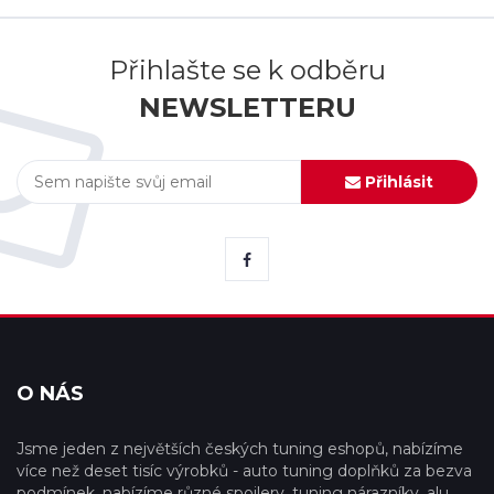
Přihlašte se k odběru
NEWSLETTERU
Přihlásit
O NÁS
Jsme jeden z největších českých tuning eshopů, nabízíme
více než deset tisíc výrobků - auto tuning doplňků za bezva
podmínek, nabízíme různé spoilery, tuning nárazníky, alu