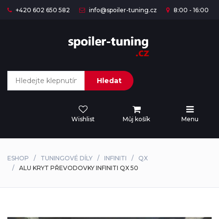
+420 602 650 582
info@spoiler-tuning.cz
8:00 - 16:00
Hledat
Wishlist
Můj košík
Menu
ESHOP
TUNINGOVÉ DÍLY
INFINITI
QX
ALU KRYT PŘEVODOVKY INFINITI QX 50