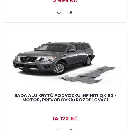
2 699 Kč
KOUPIT
SADA ALU KRYTŮ PODVOZKU INFINITI QX 80 -
MOTOR, PŘEVODOVKA+ROZDĚLOVACÍ
14 122 Kč
KOUPIT