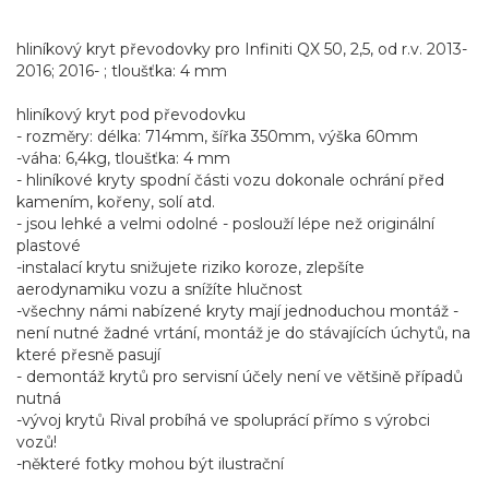
hliníkový kryt převodovky pro Infiniti QX 50, 2,5, od r.v. 2013-
2016; 2016- ; tloušťka: 4 mm
hliníkový kryt pod převodovku
- rozměry: délka: 714mm, šířka 350mm, výška 60mm
-váha: 6,4kg, tloušťka: 4 mm
- hliníkové kryty spodní části vozu dokonale ochrání před
kamením, kořeny, solí atd.
- jsou lehké a velmi odolné - poslouží lépe než originální
plastové
-instalací krytu snižujete riziko koroze, zlepšíte
aerodynamiku vozu a snížíte hlučnost
-všechny námi nabízené kryty mají jednoduchou montáž -
není nutné žadné vrtání, montáž je do stávajících úchytů, na
které přesně pasují
- demontáž krytů pro servisní účely není ve většině případů
nutná
-vývoj krytů Rival probíhá ve spoluprácí přímo s výrobci
vozů!
-některé fotky mohou být ilustrační