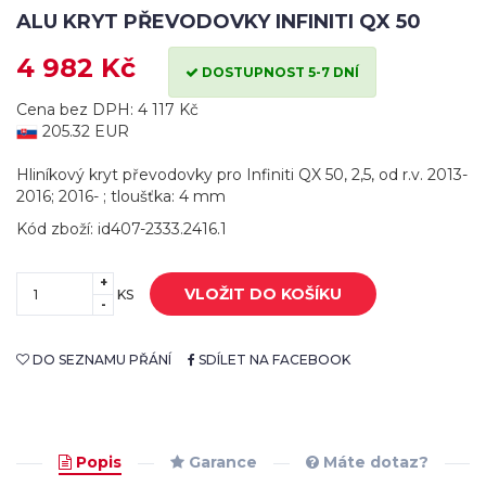
ALU KRYT PŘEVODOVKY INFINITI QX 50
4 982 Kč
DOSTUPNOST 5-7 DNÍ
Cena bez DPH: 4 117 Kč
205.32 EUR
Hliníkový kryt převodovky pro Infiniti QX 50, 2,5, od r.v. 2013-
2016; 2016- ; tloušťka: 4 mm
Kód zboží: id407-2333.2416.1
+
VLOŽIT DO KOŠÍKU
KS
-
DO SEZNAMU PŘÁNÍ
SDÍLET NA FACEBOOK
Popis
Garance
Máte dotaz?