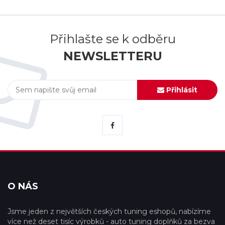
Přihlašte se k odběru
NEWSLETTERU
Přihlásit
O NÁS
Jsme jeden z největších českých tuning eshopů, nabízíme
více než deset tisíc výrobků - auto tuning doplňků za bezva