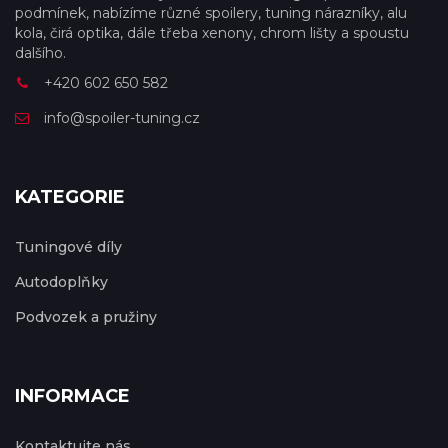
podmínek, nabízíme různé spoilery, tuning nárazníky, alu
kola, čirá optika, dále třeba xenony, chrom lišty a spoustu
dalšího.
+420 602 650 582
info@spoiler-tuning.cz
KATEGORIE
Tuningové díly
Autodoplňky
Podvozek a pružiny
INFORMACE
Kontaktujte nás