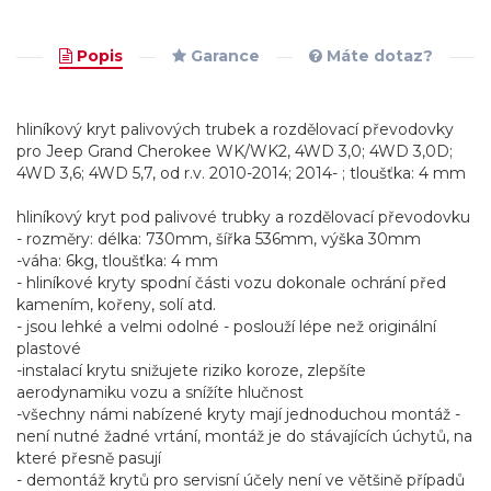
Popis
Garance
Máte dotaz?
hliníkový kryt palivových trubek a rozdělovací převodovky
pro Jeep Grand Cherokee WK/WK2, 4WD 3,0; 4WD 3,0D;
4WD 3,6; 4WD 5,7, od r.v. 2010-2014; 2014- ; tloušťka: 4 mm
hliníkový kryt pod palivové trubky a rozdělovací převodovku
- rozměry: délka: 730mm, šířka 536mm, výška 30mm
-váha: 6kg, tloušťka: 4 mm
- hliníkové kryty spodní části vozu dokonale ochrání před
kamením, kořeny, solí atd.
- jsou lehké a velmi odolné - poslouží lépe než originální
plastové
-instalací krytu snižujete riziko koroze, zlepšíte
aerodynamiku vozu a snížíte hlučnost
-všechny námi nabízené kryty mají jednoduchou montáž -
není nutné žadné vrtání, montáž je do stávajících úchytů, na
které přesně pasují
- demontáž krytů pro servisní účely není ve většině případů