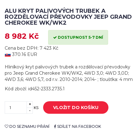
ALU KRYT PALIVOVÝCH TRUBEK A
ROZDĚLOVACÍ PŘEVODOVKY JEEP GRAND
CHEROKEE WK/WK2
8 982 Kč
DOSTUPNOST 5-7 DNÍ
Cena bez DPH: 7 423 Kč
370.16 EUR
Hliníkový kryt palivových trubek a rozdělovací převodovky
pro Jeep Grand Cherokee WK/WK2, 4WD 3,0; 4WD 3,0D;
4WD 3,6; 4WD 5,7, od r.v. 2010-2014; 2014- ; tloušťka: 4 mm
Kód zboží: id452-2333.2735.1
+
VLOŽIT DO KOŠÍKU
KS
-
DO SEZNAMU PŘÁNÍ
SDÍLET NA FACEBOOK