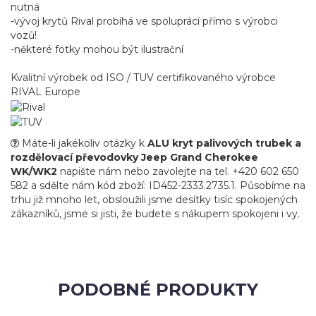
nutná
-vývoj krytů Rival probíhá ve spoluprácí přímo s výrobci
vozů!
-některé fotky mohou být ilustrační
Kvalitní výrobek od ISO / TUV certifikovaného výrobce
RIVAL Europe
Máte-li jakékoliv otázky k
ALU kryt palivových trubek a
rozdělovací převodovky Jeep Grand Cherokee
WK/WK2
napište nám nebo zavolejte na tel. +420 602 650
582 a sdělte nám kód zboží: ID452-2333.2735.1. Působíme na
trhu již mnoho let, obsloužili jsme desítky tisíc spokojených
zákazníků, jsme si jisti, že budete s nákupem spokojeni i vy.
PODOBNÉ PRODUKTY