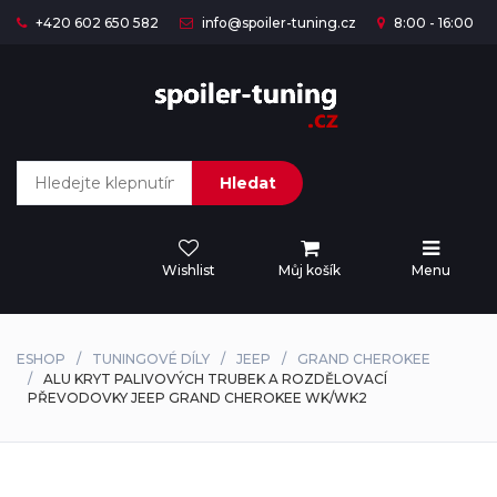
+420 602 650 582
info@spoiler-tuning.cz
8:00 - 16:00
Hledat
Wishlist
Můj košík
Menu
ESHOP
TUNINGOVÉ DÍLY
JEEP
GRAND CHEROKEE
ALU KRYT PALIVOVÝCH TRUBEK A ROZDĚLOVACÍ
PŘEVODOVKY JEEP GRAND CHEROKEE WK/WK2