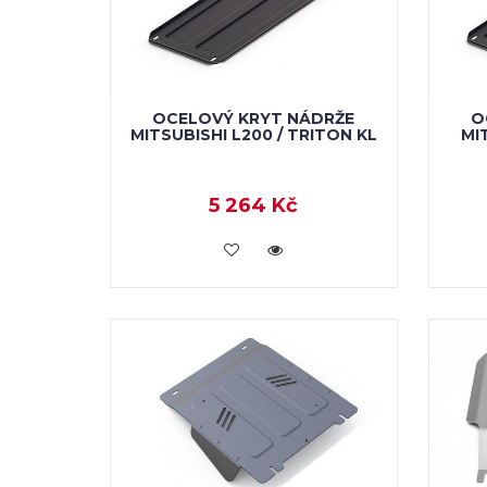
OCELOVÝ KRYT NÁDRŽE
O
MITSUBISHI L200 / TRITON KL
MI
5 264 Kč
KOUPIT