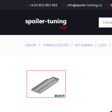
+420 602 650 582
info@spoiler-tuning.cz
8
ESHOP
TUNINGOVÉ DÍLY
MITSUBISHI
L200