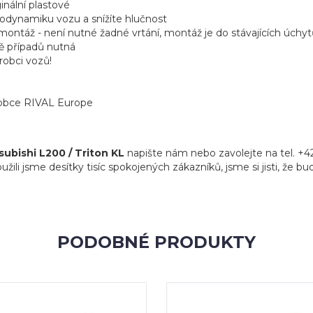
ginální plastové
aerodynamiku vozu a snížíte hlučnost
ntáž - není nutné žadné vrtání, montáž je do stávajících úchytů
ně případů nutná
robci vozů!
ýrobce RIVAL Europe
subishi L200 / Triton KL
napište nám nebo zavolejte na tel. +4
žili jsme desítky tisíc spokojených zákazníků, jsme si jisti, že b
PODOBNÉ PRODUKTY