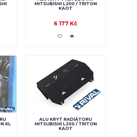
SHI
MITSUBISHI L200 / TRITON
KAOT
6 177 Kč
KOUPIT
RU
ALU KRYT RADIÁTORU
ON KL
MITSUBISHI L200 / TRITON
KAOT