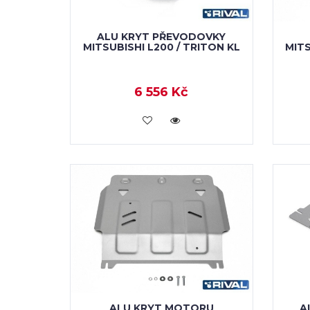
ALU KRYT PŘEVODOVKY
MITSUBISHI L200 / TRITON KL
MITS
6 556 Kč
KOUPIT
ALU KRYT MOTORU
A