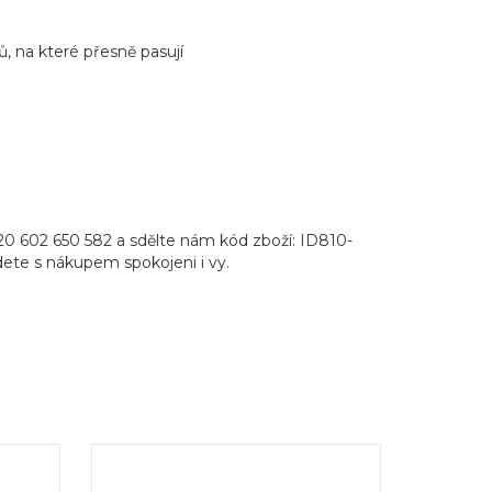
, na které přesně pasují
20 602 650 582 a sdělte nám kód zboží: ID810-
udete s nákupem spokojeni i vy.