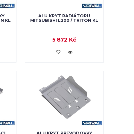
KY
ALU KRYT RADIÁTORU
ON KL
MITSUBISHI L200 / TRITON KL
5 872 Kč
KOUPIT
CÍ
ALU KRYT PŘEVODOVKY