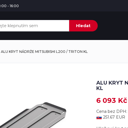
:00 - 16:00
Hledat
ALU KRYT NÁDRŽE MITSUBISHI L200 / TRITON KL
ALU KRYT N
KL
6 093 Kč
Cena bez DPH: 
251.67 EUR