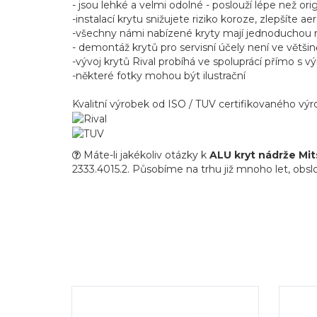
- jsou lehké a velmi odolné - poslouží lépe než ori
-instalací krytu snižujete riziko koroze, zlepšíte 
-všechny námi nabízené kryty mají jednoduchou mo
- demontáž krytů pro servisní účely není ve větši
-vývoj krytů Rival probíhá ve spoluprácí přímo s vý
-některé fotky mohou být ilustrační
Kvalitní výrobek od ISO / TUV certifikovaného v
Máte-li jakékoliv otázky k
ALU kryt nádrže Mit
2333.4015.2. Působíme na trhu již mnoho let, obslou