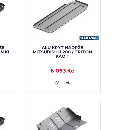
ŽE
ALU KRYT NÁDRŽE
ON KL
MITSUBISHI L200 / TRITON
KAOT
6 093 Kč
KOUPIT