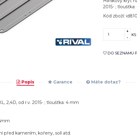
Hliníkový kryt n
2015- ; tloušťka
Kód zboží: id81
+
KS
-
DO SEZNAMU P
Popis
Garance
Máte dotaz?
L, 2,4D, od r.v. 2015- ; tloušťka: 4 mm
 35mm
ní před kamením, kořeny, solí atd.