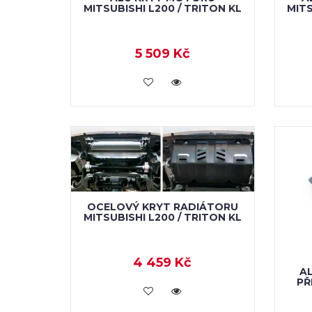
MITSUBISHI L200 / TRITON KL
MITS
5 509 Kč
KOUPIT
OCELOVÝ KRYT RADIÁTORU
MITSUBISHI L200 / TRITON KL
4 459 Kč
A
PŘ
KOUPIT