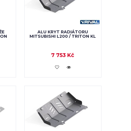
ŽE
ALU KRYT RADIÁTORU
TON
MITSUBISHI L200 / TRITON KL
7 753 Kč
KOUPIT