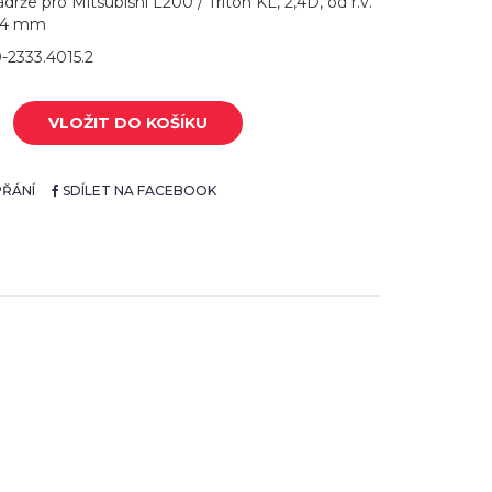
ádrže pro Mitsubishi L200 / Triton KL, 2,4D, od r.v.
: 4 mm
0-2333.4015.2
VLOŽIT DO KOŠÍKU
ŘÁNÍ
SDÍLET NA FACEBOOK