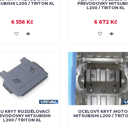
UBISHI L200 / TRITON KL
PŘEVODOVKY MITSUBI
L200 / TRITON KL
6 556 Kč
6 672 Kč
KOUPIT
KOUPIT
LU KRYT ROZDĚLOVACÍ
OCELOVÝ KRYT MOTO
EVODOVKY MITSUBISHI
MITSUBISHI L200 / TRIT
L200 / TRITON KL