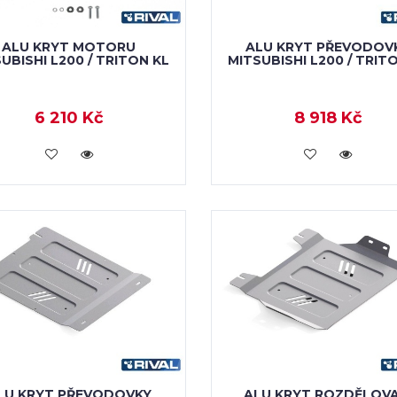
ALU KRYT MOTORU
ALU KRYT PŘEVODOV
UBISHI L200 / TRITON KL
MITSUBISHI L200 / TRIT
6 210 Kč
8 918 Kč
KOUPIT
KOUPIT
LU KRYT PŘEVODOVKY
ALU KRYT ROZDĚLOVA