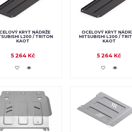
CELOVÝ KRYT NÁDRŽE
OCELOVÝ KRYT NÁDR
TSUBISHI L200 / TRITON
MITSUBISHI L200 / TRI
KAOT
KAOT
5 264 Kč
5 264 Kč
KOUPIT
KOUPIT