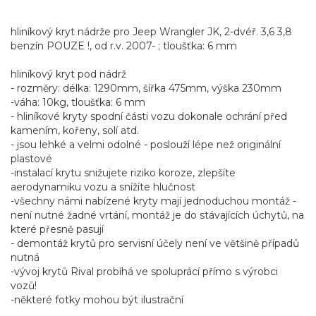
hliníkový kryt nádrže pro Jeep Wrangler JK, 2-dvéř. 3,6 3,8
benzín POUZE !, od r.v. 2007- ; tloušťka: 6 mm
hliníkový kryt pod nádrž
- rozměry: délka: 1290mm, šířka 475mm, výška 230mm
-váha: 10kg, tloušťka: 6 mm
- hliníkové kryty spodní části vozu dokonale ochrání před
kamením, kořeny, solí atd.
- jsou lehké a velmi odolné - poslouží lépe než originální
plastové
-instalací krytu snižujete riziko koroze, zlepšíte
aerodynamiku vozu a snížíte hlučnost
-všechny námi nabízené kryty mají jednoduchou montáž -
není nutné žadné vrtání, montáž je do stávajících úchytů, na
které přesně pasují
- demontáž krytů pro servisní účely není ve většině případů
nutná
-vývoj krytů Rival probíhá ve spoluprácí přímo s výrobci
vozů!
-některé fotky mohou být ilustrační