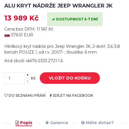
ALU KRYT NÁDRŽE JEEP WRANGLER JK
13 989 Kč
DOSTUPNOST 5-7 DNÍ
Cena bez DPH: 11 561 Kč
576.51 EUR
Hliníkový kryt nádrže pro Jeep Wrangler JK, 2-dvéř. 3,6 3,8
benzín POUZE !, od r.v. 2007- ; tloušťka: 6 mm
Kód zboží: id476-2333.2721.1.6
+
VLOŽIT DO KOŠÍKU
KS
-
DO SEZNAMU PŘÁNÍ
SDÍLET NA FACEBOOK
Popis
Garance
Máte dotaz?