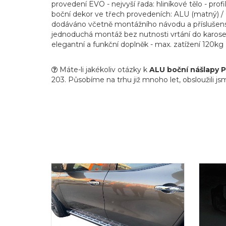
provedení EVO - nejvyší řada: hliníkové tělo - profi
boční dekor ve třech provedeních: ALU (matný) 
dodáváno včetně montážního návodu a příslušens
jednoduchá montáž bez nutnosti vrtání do karose
elegantní a funkční doplněk - max. zatížení 120kg
Máte-li jakékoliv otázky k
ALU boční nášlapy P
203. Působíme na trhu již mnoho let, obsloužili js