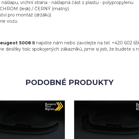
l nášlapu, vrchní strana - nášlapná část z plastu - polypropylenu
/ CHROM (lesk) / ČERNÝ (matný)
tví pro montáž (držáků)
rie vozu
eugeot 5008 II
napište nám nebo zavolejte na tel. +420 602 6
me desítky tisíc spokojených zákazníků, jsme si jisti, že budete s
PODOBNÉ PRODUKTY