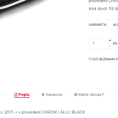
provedení CHR
Kód zboží: PE-
VARIANTA:
+
KS
-
DO SEZNAMU P
Popis
Garance
Máte dotaz?
 r.v. 2017 -> v provedení CHROM / ALU / BLACK