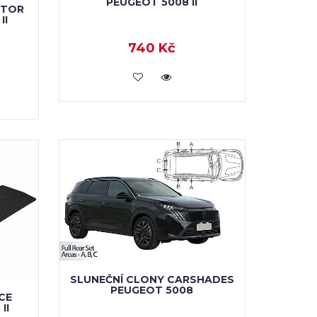
PEUGEOT 5008 II
OTOR
II
740 Kč
KOUPIT
SLUNEČNÍ CLONY CARSHADES
PEUGEOT 5008
CE
II