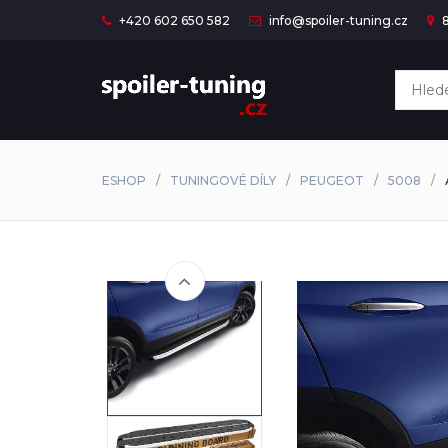
+420 602 650 582
info@spoiler-tuning.cz
8
ESHOP
TUNINGOVÉ DÍLY
PEUGEOT
5008