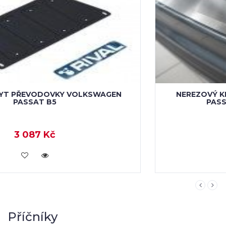
NEREZOVÝ KRYT PRAHU ZADNÍCH DVEŘÍ VW
PASSAT B5 FACELIFT KOMBI
1 418 Kč
KOUPIT
Příčníky