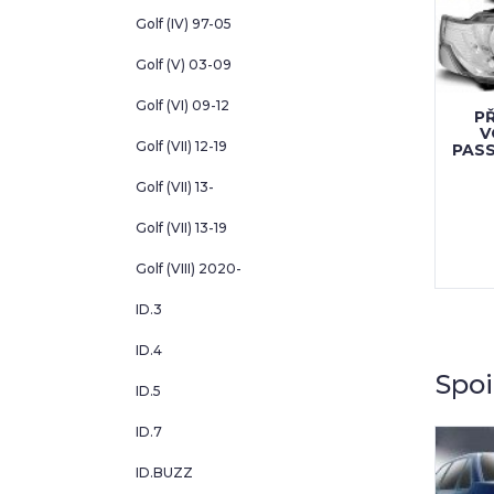
Golf (IV) 97-05
Golf (V) 03-09
Golf (VI) 09-12
PŘ
V
Golf (VII) 12-19
PASS
Golf (VII) 13-
Golf (VII) 13-19
Golf (VIII) 2020-
ID.3
ID.4
Spoi
ID.5
ID.7
ID.BUZZ