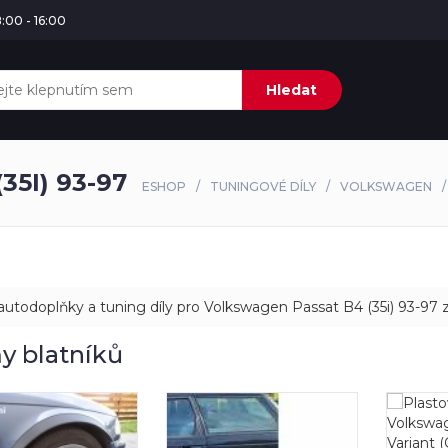
:00 - 16:00
Hledat
5I) 93-97
ESHOP
TUNINGOVÉ DÍLY
VOLKSWAGEN
utodoplňky a tuning díly pro Volkswagen Passat B4 (35i) 93-97 
y blatníků