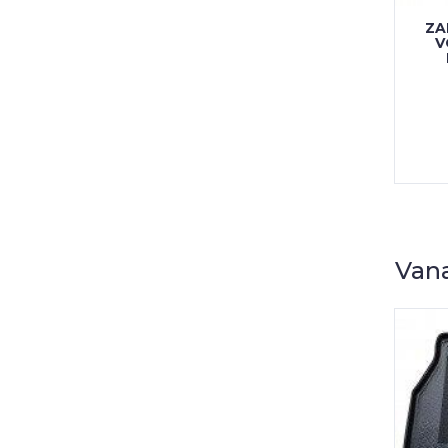
ZA
V
Vana