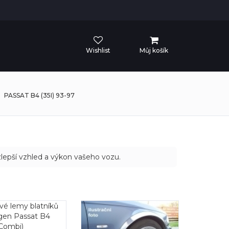
Wishlist
Můj košík
PASSAT B4 (35I) 93-97
zlepší vzhled a výkon vašeho vozu.