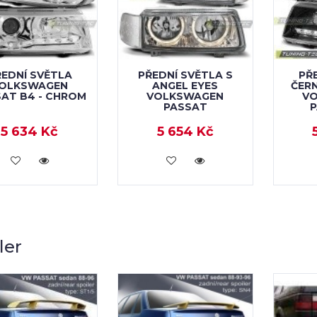
EDNÍ SVĚTLA
PŘEDNÍ SVĚTLA S
PŘ
OLKSWAGEN
ANGEL EYES
ČERN
AT B4 - CHROM
VOLKSWAGEN
V
PASSAT
P
5 634 Kč
5 654 Kč
KOUPIT
KOUPIT
ler