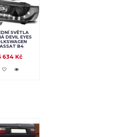
EDNÍ SVĚTLA
Á DEVIL EYES
OLKSWAGEN
ASSAT B4
5 634 Kč
KOUPIT