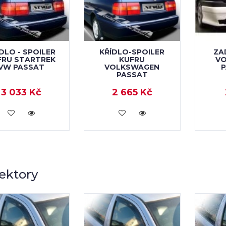
DLO - SPOILER
KŘÍDLO-SPOILER
ZA
FRU STARTREK
KUFRU
V
VW PASSAT
VOLKSWAGEN
P
PASSAT
3 033 Kč
2 665 Kč
KOUPIT
KOUPIT
ektory