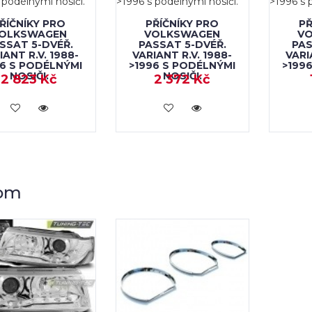
ŘÍČNÍKY PRO
PŘÍČNÍKY PRO
PŘ
OLKSWAGEN
VOLKSWAGEN
V
SSAT 5-DVÉŘ.
PASSAT 5-DVÉŘ.
PAS
IANT R.V. 1988-
VARIANT R.V. 1988-
VARI
96 S PODÉLNÝMI
>1996 S PODÉLNÝMI
>199
NOSIČI.
NOSIČI.
2 823 Kč
2 372 Kč
KOUPIT
KOUPIT
om