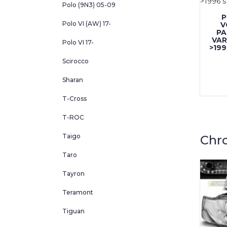
Polo (9N3) 05-09
P
Polo VI (AW) 17-
V
PA
VAR
Polo VI 17-
>19
Scirocco
Sharan
T-Cross
T-ROC
Taigo
Chr
Taro
Tayron
Teramont
Tiguan