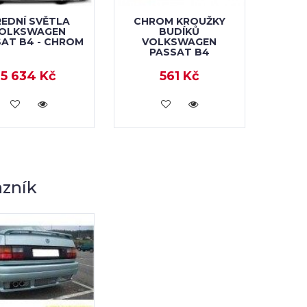
EDNÍ SVĚTLA
CHROM KROUŽKY
OLKSWAGEN
BUDÍKŮ
AT B4 - CHROM
VOLKSWAGEN
PASSAT B4
5 634 Kč
561 Kč
KOUPIT
KOUPIT
zník