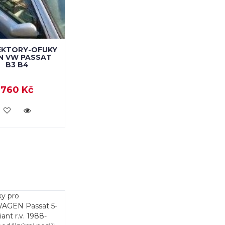
EKTORY-OFUKY
N VW PASSAT
B3 B4
760 Kč
KOUPIT