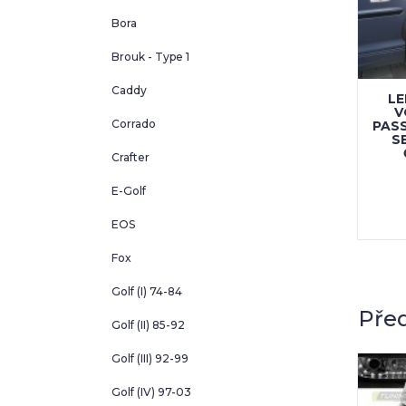
Bora
Brouk - Type 1
Caddy
HROMOVÉ LEMY
LEMY BLATNÍKŮ
LE
BLATNÍKŮ
VOLKSWAGEN
V
Corrado
VOLKSWAGEN
PASSAT B4, 4-DVÉŘ.
PASS
SAT B4, 4-DVÉŘ.
SEDAN, KOMBI, PRO
S
SEDAN, KOMBI
LAKOVÁNÍ
Crafter
1 761 Kč
1 761 Kč
E-Golf
KOUPIT
KOUPIT
EOS
Fox
Golf (I) 74-84
Před
Golf (II) 85-92
Golf (III) 92-99
Golf (IV) 97-03