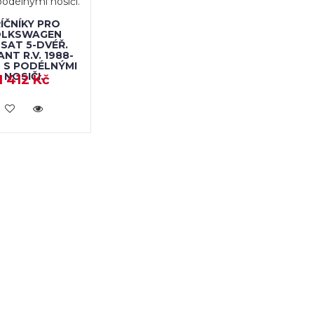
ÍČNÍKY PRO
OLKSWAGEN
SAT 5-DVÉŘ.
ANT R.V. 1988-
6 S PODÉLNÝMI
NOSIČI.
1 412 Kč
KOUPIT