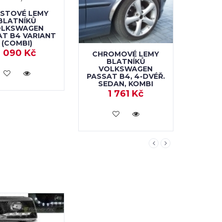
STOVÉ LEMY
BLATNÍKŮ
OLKSWAGEN
AT B4 VARIANT
(COMBI)
1 090 Kč
CHROMOVÉ LEMY
LEM
BLATNÍKŮ
VO
VOLKSWAGEN
PASSAT
KOUPIT
PASSAT B4, 4-DVÉŘ.
SEDAN
SEDAN, KOMBI
L
1 761 Kč
1
KOUPIT