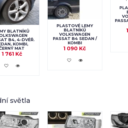
PLA
V
PASS
PLASTOVÉ LEMY
BLATNÍKŮ
MY BLATNÍKŮ
VOLKSWAGEN
OLKSWAGEN
PASSAT B4 SEDAN /
AT B4, 4-DVÉŘ.
KOMBI
EDAN, KOMBI,
1 090 Kč
ČERNÝ MAT
1 761 Kč
KOUPIT
KOUPIT
ní světla