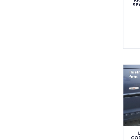
SE
COR