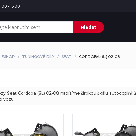
:00 - 16:00
Hledat
ESHOP
TUNINGOVÉ DÍLY
SEAT
CORDOBA (6L) 02-08
zy Seat Cordoba (6L) 02-08 nabízíme širokou škálu autodoplňků 
o vozu.