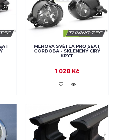
EAT
MLHOVÁ SVĚTLA PRO SEAT
Ý
CORDOBA - SKLENĚNÝ ČIRÝ
KRYT
1 028 Kč
VLOŽIT DO KOŠÍKU