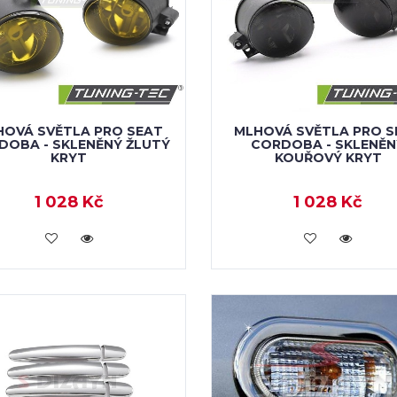
HOVÁ SVĚTLA PRO SEAT
MLHOVÁ SVĚTLA PRO S
DOBA - SKLENĚNÝ ŽLUTÝ
CORDOBA - SKLENĚN
KRYT
KOUŘOVÝ KRYT
1 028 Kč
1 028 Kč
VLOŽIT DO KOŠÍKU
VLOŽIT DO KOŠÍKU