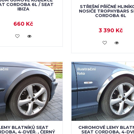
AT CORDOBA 6L / SEAT
STŘEŠNÍ PŘÍČNÉ HLINÍK
IBIZA
NOSIČE TROPHYBARS S
CORDOBA 6L
660 Kč
3 390 Kč
VLOŽIT DO KOŠÍKU
VLOŽIT DO KOŠÍKU
LEMY BLATNÍKŮ SEAT
CHROMOVÉ LEMY BLAT
DOBA, 4-DVÉŘ. , ČERNÝ
SEAT CORDOBA, 4-DV