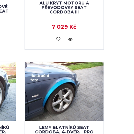
ALU KRYT MOTORU A
OVÉ
PŘEVODOVKY SEAT
EAT
CORDOBA III
7 029 Kč
VLOŽIT DO KOŠÍKU
NÍKŮ
LEMY BLATNÍKŮ SEAT
ÉŘ.
CORDOBA, 4-DVÉŘ. , PRO