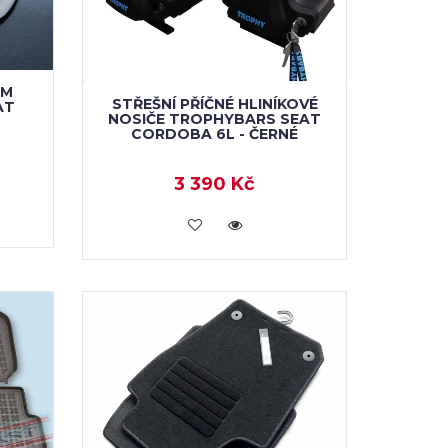
EM
STŘEŠNÍ PŘÍČNÉ HLINÍKOVÉ
AT
NOSIČE TROPHYBARS SEAT
CORDOBA 6L - ČERNÉ
3 390 Kč
VLOŽIT DO KOŠÍKU