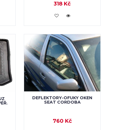
318 Kč
VLOŽIT DO KOŠÍKU
DEFLEKTORY-OFUKY OKEN
UZ
SEAT CORDOBA
VÉŘ.
760 Kč