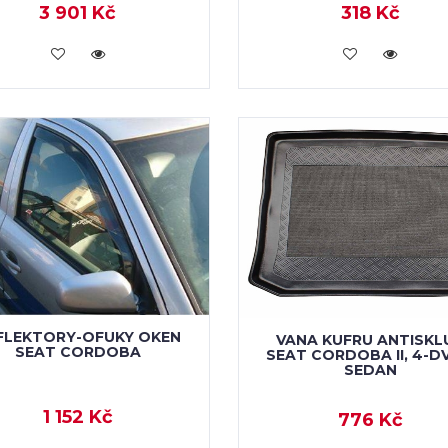
3 901 Kč
318 Kč
VLOŽIT DO KOŠÍKU
VLOŽIT DO KOŠÍKU
FLEKTORY-OFUKY OKEN
VANA KUFRU ANTISKL
SEAT CORDOBA
SEAT CORDOBA II, 4-D
SEDAN
1 152 Kč
776 Kč