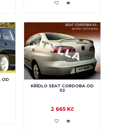
VLOŽIT DO KOŠÍKU
A OD
KŘÍDLO SEAT CORDOBA OD
02
2 665 Kč
VLOŽIT DO KOŠÍKU