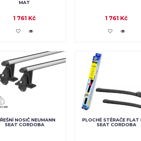
MAT
1 761 Kč
1 761 Kč
VLOŽIT DO KOŠÍKU
VLOŽIT DO KOŠÍKU
ŘEŠNÍ NOSIČ NEUMANN
PLOCHÉ STĚRAČE FLAT
SEAT CORDOBA
SEAT CORDOBA