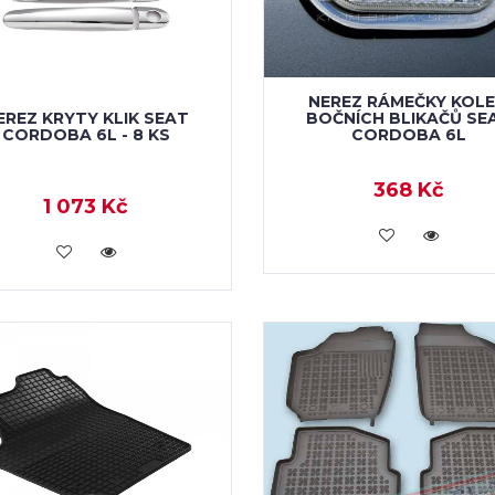
NEREZ RÁMEČKY KOL
BOČNÍCH BLIKAČŮ SE
EREZ KRYTY KLIK SEAT
CORDOBA 6L
CORDOBA 6L - 8 KS
368 Kč
1 073 Kč
VLOŽIT DO KOŠÍKU
VLOŽIT DO KOŠÍKU