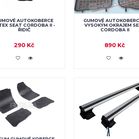
UMOVÉ AUTOKOBERCE
GUMOVÉ AUTOKOBERC
TEX SEAT CORDOBA II -
VYSOKÝM OKRAJEM S
ŘIDIČ
CORDOBA II
290 Kč
890 Kč
VLOŽIT DO KOŠÍKU
VLOŽIT DO KOŠÍKU
GUM GUMOVÉ KOBERCE