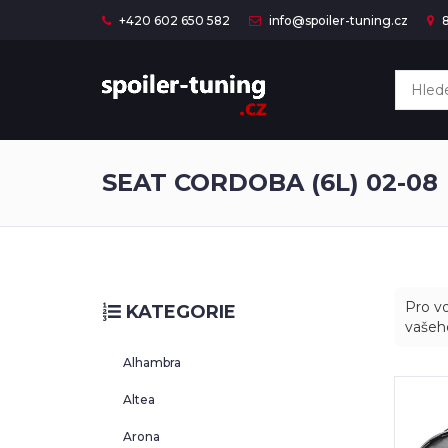
+420 602 650 582
info@spoiler-tuning.cz
8
SEAT CORDOBA (6L) 02-08
Pro vo
KATEGORIE
vašeh
Alhambra
Altea
Arona