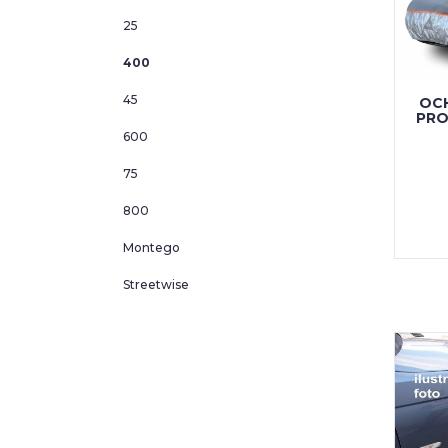
25
400
45
OC
PRO
600
75
800
Montego
Streetwise