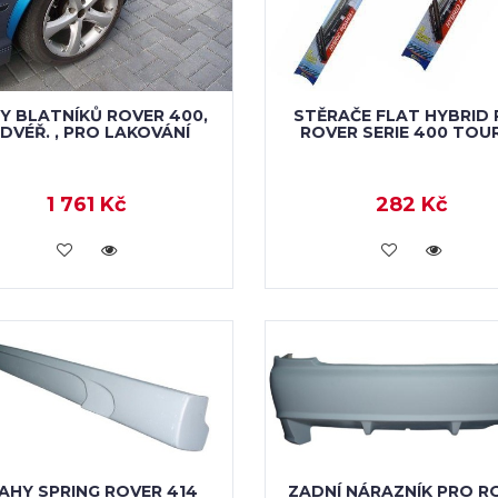
Y BLATNÍKŮ ROVER 400,
STĚRAČE FLAT HYBRID
-DVÉŘ. , PRO LAKOVÁNÍ
ROVER SERIE 400 TOU
1 761 Kč
282 Kč
VLOŽIT DO KOŠÍKU
VLOŽIT DO KOŠÍKU
AHY SPRING ROVER 414
ZADNÍ NÁRAZNÍK PRO R