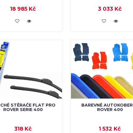
18 985 Kč
3 033 Kč
VLOŽIT DO KOŠÍKU
VLOŽIT DO KOŠÍKU
CHÉ STĚRAČE FLAT PRO
BAREVNÉ AUTOKOBER
ROVER SERIE 400
ROVER 400
318 Kč
1 532 Kč