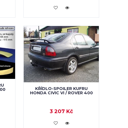
VLOŽIT DO KOŠÍKU
RU
KŘÍDLO-SPOILER KUFRU
400
HONDA CIVIC VI / ROVER 400
3 207 Kč
VLOŽIT DO KOŠÍKU