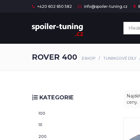
+420 602 650 582
info@spoiler-tuning.cz
8
ROVER 400
ESHOP
TUNINGOVÉ DÍLY
Najdět
KATEGORIE
ceny.
100
111
200