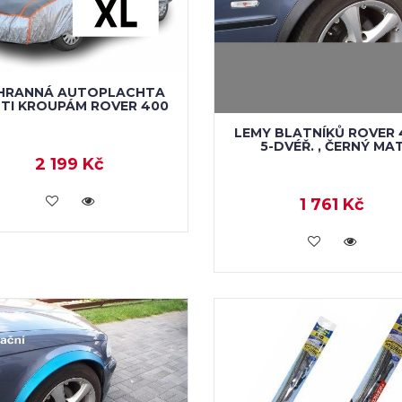
HRANNÁ AUTOPLACHTA
TI KROUPÁM ROVER 400
LEMY BLATNÍKŮ ROVER 
5-DVÉŘ. , ČERNÝ MA
2 199 Kč
VLOŽIT DO KOŠÍKU
1 761 Kč
VLOŽIT DO KOŠÍKU