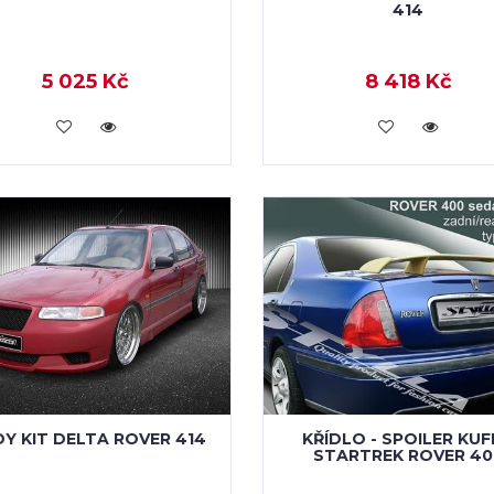
414
5 025 Kč
8 418 Kč
VLOŽIT DO KOŠÍKU
VLOŽIT DO KOŠÍKU
Y KIT DELTA ROVER 414
KŘÍDLO - SPOILER KU
STARTREK ROVER 40