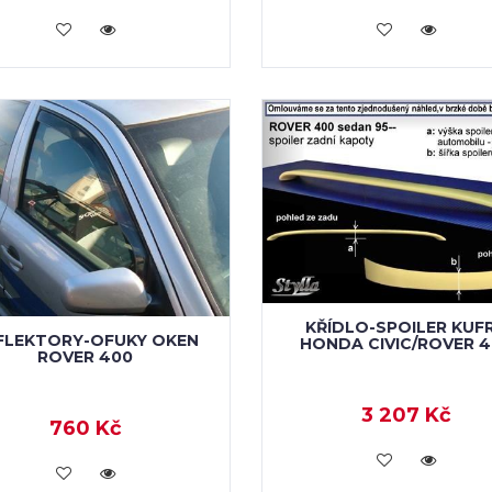
VLOŽIT DO KOŠÍKU
VLOŽIT DO KOŠÍKU
KŘÍDLO-SPOILER KUF
FLEKTORY-OFUKY OKEN
HONDA CIVIC/ROVER 
ROVER 400
3 207 Kč
760 Kč
VLOŽIT DO KOŠÍKU
VLOŽIT DO KOŠÍKU