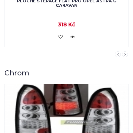
PLOCHÉ STĚRAČE FLAT PRO OPEL ASTRA G
CARAVAN
318 Kč
KOUPIT
Chrom