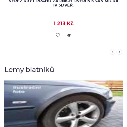
NEREZOVÝ KRYT PRAHU ZADNÍCH DVEŘÍ NISSAN
MICRA V 5DVÉŘ.
1 418 Kč
KOUPIT
Lemy blatníků