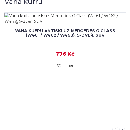
Vana kufru
LASS
V