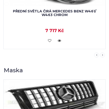
SPORTOVNÍ MASKA MERCEDES BENZ W463 G-
CLASS II ONWARDS PANAMERICANA AMG GT
LOOK - ČERNÝ LESK/CHROM
8 901 Kč
KOUPIT
Maska