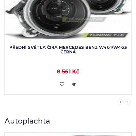
3
PŘEDNÍ SVĚTLA ČIRÁ MERCEDES BENZ W461/
W463 CHROM
7 717 Kč
KOUPIT
Autoplachta