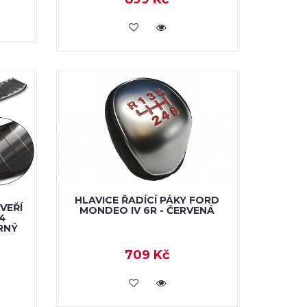
VLOŽIT DO KOŠÍKU
HLAVICE ŘADÍCÍ PÁKY FORD
VEŘÍ
MONDEO IV 6R - ČERVENÁ
4
RNÝ
709 Kč
VLOŽIT DO KOŠÍKU