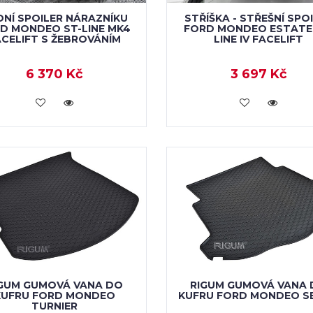
DNÍ SPOILER NÁRAZNÍKU
STŘÍŠKA - STŘEŠNÍ SPO
D MONDEO ST-LINE MK4
FORD MONDEO ESTATE
ACELIFT S ŽEBROVÁNÍM
LINE IV FACELIFT
6 370 Kč
3 697 Kč
VLOŽIT DO KOŠÍKU
VLOŽIT DO KOŠÍKU
GUM GUMOVÁ VANA DO
RIGUM GUMOVÁ VANA
KUFRU FORD MONDEO
KUFRU FORD MONDEO S
TURNIER