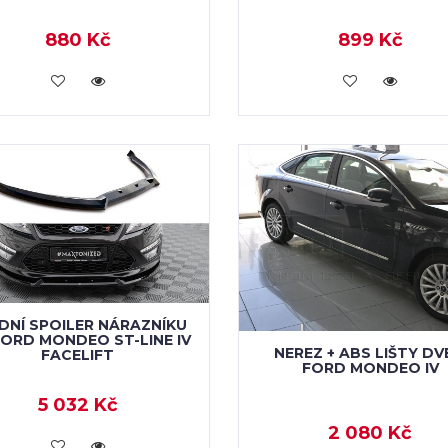
880 Kč
899 Kč
VLOŽIT DO KOŠÍKU
VLOŽIT DO KOŠÍKU
DNÍ SPOILER NÁRAZNÍKU
FORD MONDEO ST-LINE IV
NEREZ + ABS LIŠTY DV
FACELIFT
FORD MONDEO IV
5 032 Kč
2 080 Kč
VLOŽIT DO KOŠÍKU