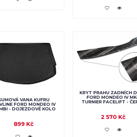
VLOŽIT DO KOŠÍKU
KRYT PRAHU ZADNÍCH D
FORD MONDEO IV MK
GUMOVÁ VANA KUFRU
TURNIER FACELIFT - ČE
VLINE FORD MONDEO IV
MBI - DOJEZDOVÉ KOLO
2 570 Kč
899 Kč
VLOŽIT DO KOŠÍKU
VLOŽIT DO KOŠÍKU