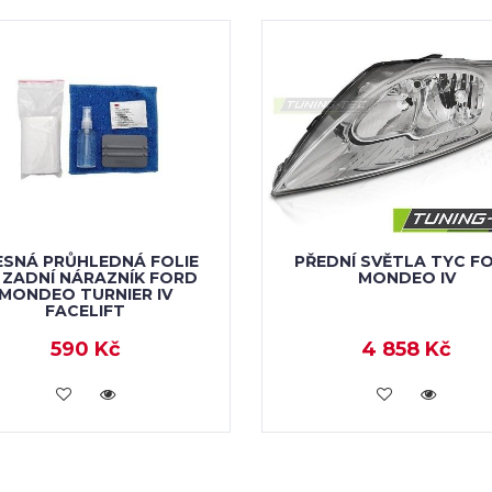
ESNÁ PRŮHLEDNÁ FOLIE
PŘEDNÍ SVĚTLA TYC F
 ZADNÍ NÁRAZNÍK FORD
MONDEO IV
MONDEO TURNIER IV
FACELIFT
590 Kč
4 858 Kč
VLOŽIT DO KOŠÍKU
VLOŽIT DO KOŠÍKU