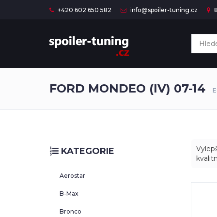
+420 602 650 582
info@spoiler-tuning.cz
8
FORD MONDEO (IV) 07-14
E
Vylepš
KATEGORIE
kvalit
Aerostar
B-Max
Bronco