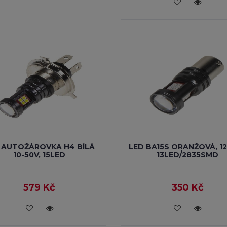
VLOŽIT DO KOŠÍKU
 AUTOŽÁROVKA H4 BÍLÁ
LED BA15S ORANŽOVÁ, 12
10-50V, 15LED
13LED/2835SMD
579 Kč
350 Kč
VLOŽIT DO KOŠÍKU
VLOŽIT DO KOŠÍKU