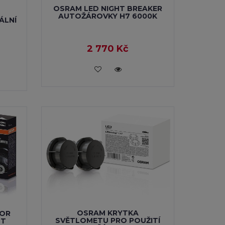
OSRAM LED NIGHT BREAKER
AUTOŽÁROVKY H7 6000K
ÁLNÍ
2 770 Kč
VLOŽIT DO KOŠÍKU
OSRAM KRYTKA
ROR
SVĚTLOMETU PRO POUŽITÍ
HT