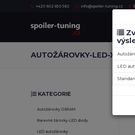
+420 602 650 582
info@spoiler-tuning.cz
8
Zv
výsl
AUTOŽÁROVKY-LED-XENO
Autožá
LED aut
Standar
Nabízí
KATEGORIE
široké
Autožárovky OSRAM
Barevné žárovky-LED diody
LED autožárovky