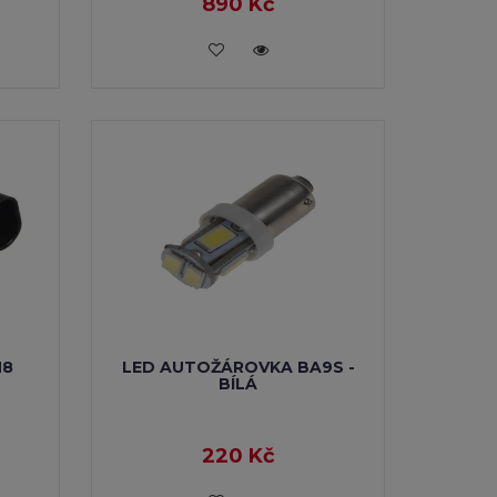
890 Kč
VLOŽIT DO KOŠÍKU
H8
LED AUTOŽÁROVKA BA9S -
BÍLÁ
220 Kč