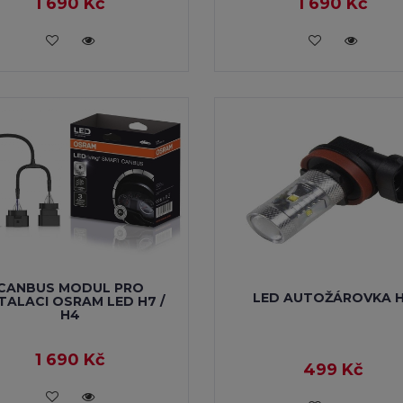
1 690 Kč
1 690 Kč
VLOŽIT DO KOŠÍKU
VLOŽIT DO KOŠÍKU
CANBUS MODUL PRO
LED AUTOŽÁROVKA 
TALACI OSRAM LED H7 /
H4
1 690 Kč
499 Kč
VLOŽIT DO KOŠÍKU