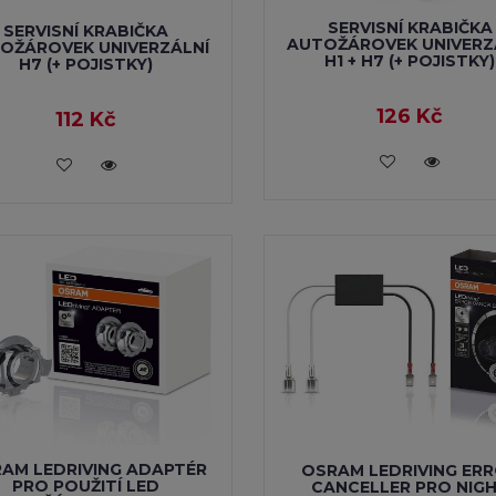
SERVISNÍ KRABIČKA
SERVISNÍ KRABIČKA
AUTOŽÁROVEK UNIVERZ
OŽÁROVEK UNIVERZÁLNÍ
H1 + H7 (+ POJISTKY)
H7 (+ POJISTKY)
126 Kč
112 Kč
VLOŽIT DO KOŠÍKU
VLOŽIT DO KOŠÍKU
AM LEDRIVING ADAPTÉR
OSRAM LEDRIVING ER
PRO POUŽITÍ LED
CANCELLER PRO NIG