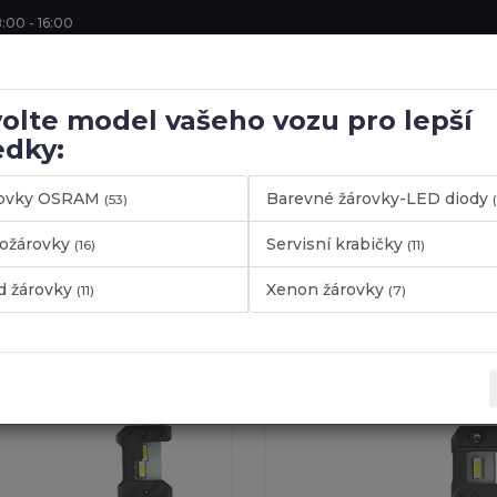
:00 - 16:00
Hledat
olte model vašeho vozu pro lepší
edky:
N
rovky OSRAM
Barevné žárovky-LED diody
(53)
ESHOP
TUNINGOVÉ DÍLY
AUTOŽÁROVKY-LED-XENON
ožárovky
Servisní krabičky
(16)
(11)
d žárovky
Xenon žárovky
(11)
(7)
me široký sortiment autodoplňků, od spoilerů až po autožárovky 
 nabídky a oživte své auto díky našim tuning dílům a autodoplň