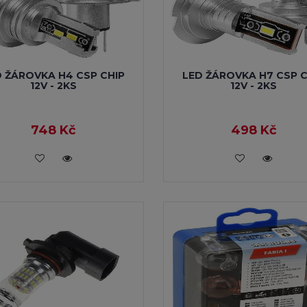
D ŽÁROVKA H4 CSP CHIP
LED ŽÁROVKA H7 CSP C
12V - 2KS
12V - 2KS
748 Kč
498 Kč
VLOŽIT DO KOŠÍKU
VLOŽIT DO KOŠÍKU