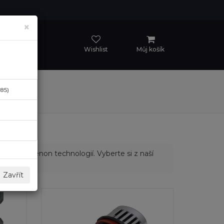
×
Wishlist
Můj košík
(85)
s LED a Xenon technologií. Vyberte si z naší
kům.
Zavřít