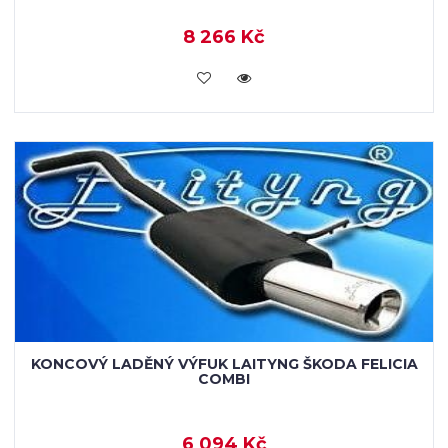
8 266 Kč
VLOŽIT DO KOŠÍKU
KONCOVÝ LADĚNÝ VÝFUK LAITYNG ŠKODA FELICIA
COMBI
6 094 Kč