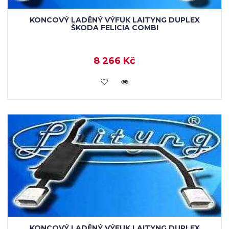
KONCOVÝ LADĚNÝ VÝFUK LAITYNG DUPLEX
ŠKODA FELICIA COMBI
8 266 Kč
VLOŽIT DO KOŠÍKU
KONCOVÝ LADĚNÝ VÝFUK LAITYNG DUPLEX