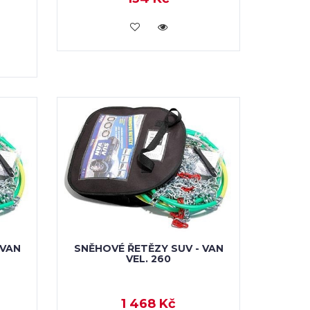
VLOŽIT DO KOŠÍKU
 VAN
SNĚHOVÉ ŘETĚZY SUV - VAN
VEL. 260
1 468 Kč