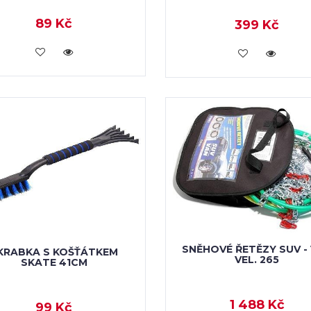
89 Kč
399 Kč
VLOŽIT DO KOŠÍKU
VLOŽIT DO KOŠÍKU
SNĚHOVÉ ŘETĚZY SUV -
KRABKA S KOŠŤÁTKEM
VEL. 265
SKATE 41CM
1 488 Kč
99 Kč