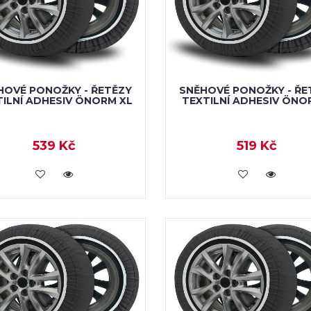
HOVÉ PONOŽKY - ŘETĚZY
SNĚHOVÉ PONOŽKY - ŘE
TILNÍ ADHESIV ÖNORM XL
TEXTILNÍ ADHESIV ÖNO
539 Kč
519 Kč
VLOŽIT DO KOŠÍKU
VLOŽIT DO KOŠÍKU