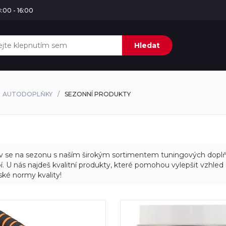
:00 - 16:00
Hledat
AUTODOPLŇKY
SEZONNÍ PRODUKTY
v se na sezonu s naším širokým sortimentem tuningových doplňků
. U nás najdeš kvalitní produkty, které pomohou vylepšit vzhled
ké normy kvality!