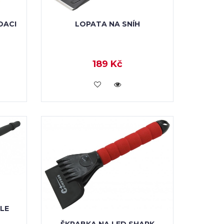
DACI
LOPATA NA SNÍH
189 Kč
VLOŽIT DO KOŠÍKU
LE
ŠKRABKA NA LED SHARK