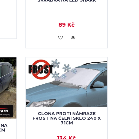
89 Kč
VLOŽIT DO KOŠÍKU
CLONA PROTI NÁMRAZE
FROST NA ČELNÍ SKLO 240 X
71CM
 NA
CM
134 Kč