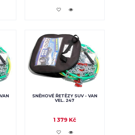
VLOŽIT DO KOŠÍKU
 VAN
SNĚHOVÉ ŘETĚZY SUV - VAN
VEL. 247
1 379 Kč
VLOŽIT DO KOŠÍKU