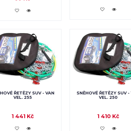
VLOŽIT DO KOŠÍKU
VLOŽIT DO KOŠÍKU
HOVÉ ŘETĚZY SUV - VAN
SNĚHOVÉ ŘETĚZY SUV -
VEL. 255
VEL. 250
1 441 Kč
1 410 Kč
VLOŽIT DO KOŠÍKU
VLOŽIT DO KOŠÍKU