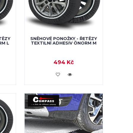
TĚZY
SNĚHOVÉ PONOŽKY - ŘETĚZY
RM L
TEXTILNÍ ADHESIV ÖNORM M
494 Kč
VLOŽIT DO KOŠÍKU