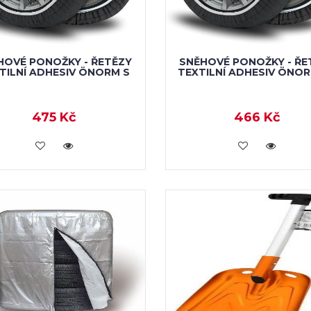
HOVÉ PONOŽKY - ŘETĚZY
SNĚHOVÉ PONOŽKY - ŘE
TILNÍ ADHESIV ÖNORM S
TEXTILNÍ ADHESIV ÖNOR
475 Kč
466 Kč
VLOŽIT DO KOŠÍKU
VLOŽIT DO KOŠÍKU