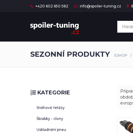
+420 602 650 582
info@spoiler-tuning.cz
8
SEZONNÍ PRODUKTY
ESHOP
Připra
KATEGORIE
období
evrops
Sněhové řetězy
Škrabky - clony
Uskladnění pneu