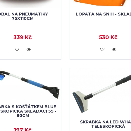
OBAL NA PNEUMATIKY
LOPATA NA SNÍH - SKLA
75X110CM
339 Kč
530 Kč
VLOŽIT DO KOŠÍKU
VLOŽIT DO KOŠÍKU
ABKA S KOŠŤÁTKEM BLUE
SKOPICKÁ SKLÁDACÍ 55 -
80CM
ŠKRABKA NA LED WHA
TELESKOPICKÁ
197 Kč