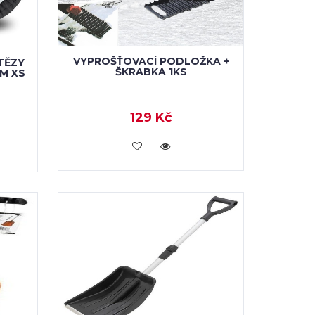
VYPROŠŤOVACÍ PODLOŽKA +
TĚZY
ŠKRABKA 1KS
M XS
129 Kč
VLOŽIT DO KOŠÍKU