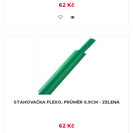
62 Kč
VLOŽIT DO KOŠÍKU
STAHOVAČKA FLEXO, PRŮMĚR 0,9CM - ZELENÁ
62 Kč