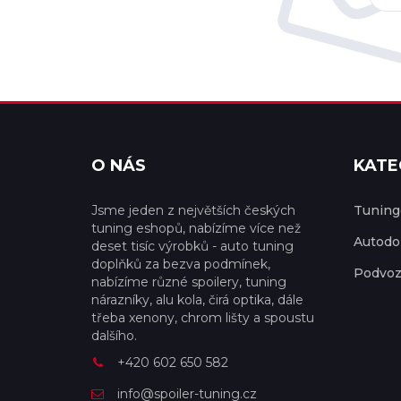
O NÁS
KATE
Jsme jeden z největších českých
Tuningo
tuning eshopů, nabízíme více než
Autodo
deset tisíc výrobků - auto tuning
doplňků za bezva podmínek,
Podvoz
nabízíme různé spoilery, tuning
nárazníky, alu kola, čirá optika, dále
třeba xenony, chrom lišty a spoustu
dalšího.
+420 602 650 582
info@spoiler-tuning.cz