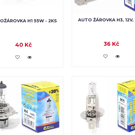
AUTO ŽÁROVKA H3, 12V,
OŽÁROVKA H1 55W - 2KS
36 Kč
40 Kč
VLOŽIT DO KOŠÍKU
VLOŽIT DO KOŠÍKU