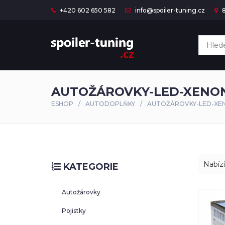
+420 602 650 582
info@spoiler-tuning.cz
8
AUTOŽÁROVKY-LED-XENO
ESHOP
AUTODOPLŇKY
AUTOŽÁROVKY-LED-XE
Nabíz
KATEGORIE
Autožárovky
Pojistky