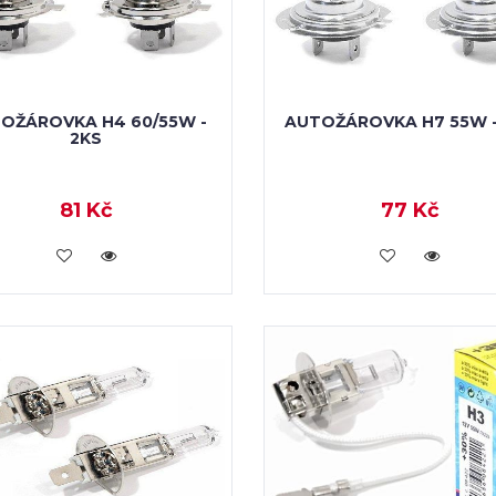
OŽÁROVKA H4 60/55W -
AUTOŽÁROVKA H7 55W -
2KS
81 Kč
77 Kč
VLOŽIT DO KOŠÍKU
VLOŽIT DO KOŠÍKU