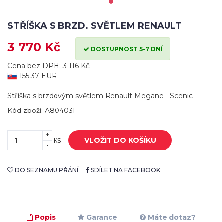
STŘÍŠKA S BRZD. SVĚTLEM RENAULT
3 770 Kč
DOSTUPNOST 5-7 DNÍ
Cena bez DPH: 3 116 Kč
155.37 EUR
Stříška s brzdovým světlem Renault Megane - Scenic
Kód zboží: A80403F
+
VLOŽIT DO KOŠÍKU
KS
-
DO SEZNAMU PŘÁNÍ
SDÍLET NA FACEBOOK
Popis
Garance
Máte dotaz?