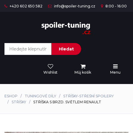
+420 602 650 582
info@spoiler-tuning.cz
8:00 - 16:00
Hledat
Wishlist
Můj košík
Menu
ESHOP
TUNINGOVÉ DÍLY
STŘÍŠKY-STŘEŠNÍ SPOILERY
STŘÍŠKY
STŘÍŠKA S BRZD. SVĚTLEM RENAULT