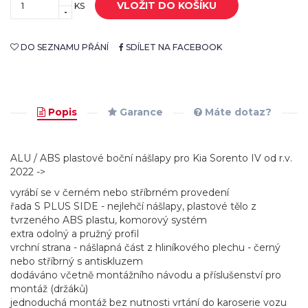
VLOŽIT DO KOŠÍKU
KS
-
DO SEZNAMU PŘÁNÍ
SDÍLET NA FACEBOOK
Popis
Garance
Máte dotaz?
ALU / ABS plastové boční nášlapy pro Kia Sorento IV od r.v.
2022 ->
vyrábí se v černém nebo stříbrném provedení
řada S PLUS SIDE - nejlehčí nášlapy, plastové tělo z
tvrzeného ABS plastu, komorový systém
extra odolný a pružný profil
vrchní strana - nášlapná část z hliníkového plechu - černý
nebo stříbrný s antiskluzem
dodáváno včetně montážního návodu a příslušenství pro
montáž (držáků)
jednoduchá montáž bez nutnosti vrtání do karoserie vozu