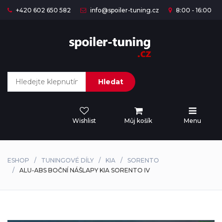
+420 602 650 582
info@spoiler-tuning.cz
8:00 - 16:00
Hledat
Wishlist
Můj košík
Menu
ESHOP
TUNINGOVÉ DÍLY
KIA
SORENTO
ALU-ABS BOČNÍ NÁŠLAPY KIA SORENTO IV