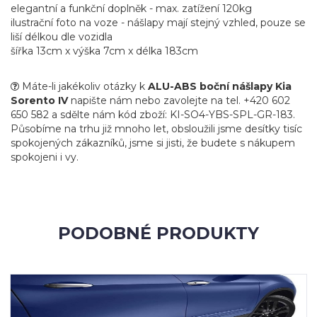
elegantní a funkční doplněk - max. zatížení 120kg
ilustrační foto na voze - nášlapy mají stejný vzhled, pouze se
liší délkou dle vozidla
šířka 13cm x výška 7cm x délka 183cm
Máte-li jakékoliv otázky k
ALU-ABS boční nášlapy Kia
Sorento IV
napište nám nebo zavolejte na tel. +420 602
650 582 a sdělte nám kód zboží: KI-SO4-YBS-SPL-GR-183.
Působíme na trhu již mnoho let, obsloužili jsme desítky tisíc
spokojených zákazníků, jsme si jisti, že budete s nákupem
spokojeni i vy.
PODOBNÉ PRODUKTY